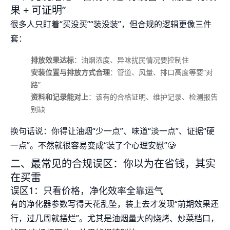
果 + 可证明”
很多人只盯着“买没买”“装没装”，但合规的逻辑更像三件
套：
排放效果达标
：油烟浓度、异味扰民情况要控制住
安装位置与排放方式合理
：管道、风量、排口高度等要“对
路”
资料和记录能对上
：该有的合格证明、维护记录、检测报告
别缺
换句话说：你得让油烟“少一点”、味道“淡一点”、证据“硬
一点”。不然就很容易变成“装了个心理安慰”🥲
二、最常见的合规误区：你以为在省钱，其实
在买雷
误区1：只看价格，净化效率全靠运气
有的净化器参数写得天花乱坠，装上去才发现“前期效果还
行，过几周就摆烂”。尤其是油烟量大的烧烤、炒菜档口，