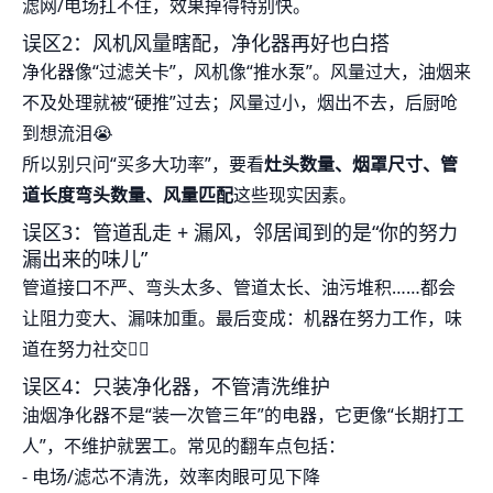
滤网/电场扛不住，效果掉得特别快。
误区2：风机风量瞎配，净化器再好也白搭
净化器像“过滤关卡”，风机像“推水泵”。风量过大，油烟来
不及处理就被“硬推”过去；风量过小，烟出不去，后厨呛
到想流泪😭
所以别只问“买多大功率”，要看
灶头数量、烟罩尺寸、管
道长度弯头数量、风量匹配
这些现实因素。
误区3：管道乱走 + 漏风，邻居闻到的是“你的努力
漏出来的味儿”
管道接口不严、弯头太多、管道太长、油污堆积……都会
让阻力变大、漏味加重。最后变成：机器在努力工作，味
道在努力社交🤦‍♂️
误区4：只装净化器，不管清洗维护
油烟净化器不是“装一次管三年”的电器，它更像“长期打工
人”，不维护就罢工。常见的翻车点包括：
- 电场/滤芯不清洗，效率肉眼可见下降