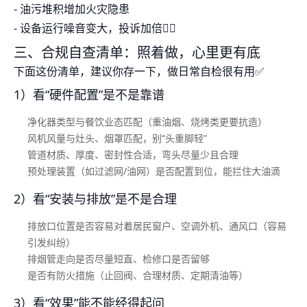
- 油污堆积增加火灾隐患
- 设备运行噪音变大，投诉加倍😵‍💫
三、合规自查清单：照着做，心里更有底
下面这份清单，建议你存一下，做日常自检很有用✅
1）看“硬件配置”是不是靠谱
净化器类型与餐饮业态匹配（重油烟、烧烤类更要抗造）
风机风量与灶头、烟罩匹配，别“头重脚轻”
管道材质、厚度、密封性合适，弯头尽量少且合理
预处理装置（如过滤网/油网）是否配置到位，能拦住大油滴
2）看“安装与排放”是不是合理
排放口位置是否容易对着居民窗户、空调外机、通风口（容易
引发纠纷）
排烟管走向是否尽量短直、检修口是否留够
是否有防火措施（止回阀、合理材质、定期清油等）
3）看“效果”能不能经得起问