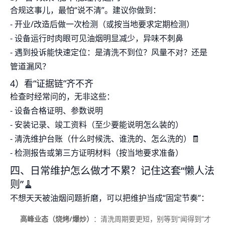
合规这事儿，最怕“说不清”。建议你做到：
- 开业/改造后做一次检测（或按当地要求定期检测）
- 设备运行时肉眼可见油烟明显减少，异味不刺鼻
- 遇到投诉能快速定位：是清洗不到位？风量不对？还是
管道漏风？
4）看“证据链”齐不齐
检查时经常问的，无非这些：
- 设备合格证明、参数说明
- 安装记录、竣工资料（至少要能说明怎么装的）
- 清洗维护台账（什么时候洗、谁洗的、怎么洗的）🧾
- 检测报告或第三方证明材料（按当地要求准备）
四、日常维护怎么做才不累？记住这套“懒人法
则”🧹
不想天天被油烟问题折磨，可以把维护当成“固定节奏”：
高峰业态（烧烤/爆炒）
：清洗周期要更短，别等到“闻得到”才