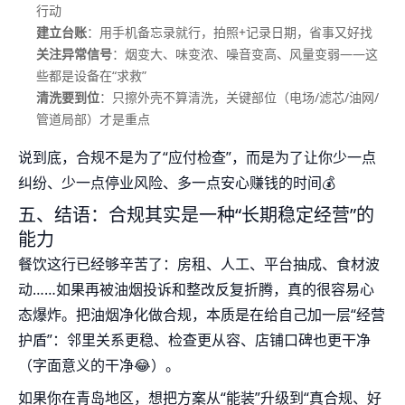
行动
建立台账
：用手机备忘录就行，拍照+记录日期，省事又好找
关注异常信号
：烟变大、味变浓、噪音变高、风量变弱——这
些都是设备在“求救”
清洗要到位
：只擦外壳不算清洗，关键部位（电场/滤芯/油网/
管道局部）才是重点
说到底，合规不是为了“应付检查”，而是为了让你少一点
纠纷、少一点停业风险、多一点安心赚钱的时间💰
五、结语：合规其实是一种“长期稳定经营”的
能力
餐饮这行已经够辛苦了：房租、人工、平台抽成、食材波
动……如果再被油烟投诉和整改反复折腾，真的很容易心
态爆炸。把油烟净化做合规，本质是在给自己加一层“经营
护盾”：邻里关系更稳、检查更从容、店铺口碑也更干净
（字面意义的干净😂）。
如果你在青岛地区，想把方案从“能装”升级到“真合规、好