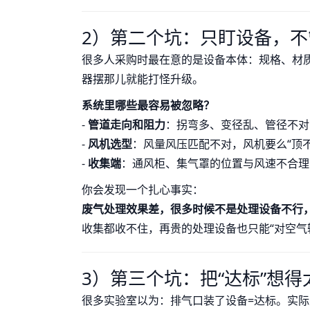
2）第二个坑：只盯设备，不管
很多人采购时最在意的是设备本体：规格、材
器摆那儿就能打怪升级。
系统里哪些最容易被忽略？
-
管道走向和阻力
：拐弯多、变径乱、管径不对
-
风机选型
：风量风压匹配不对，风机要么“顶不
-
收集端
：通风柜、集气罩的位置与风速不合理
你会发现一个扎心事实：
废气处理效果差，很多时候不是处理设备不行，
收集都收不住，再贵的处理设备也只能“对空气
3）第三个坑：把“达标”想
很多实验室以为：排气口装了设备=达标。实际