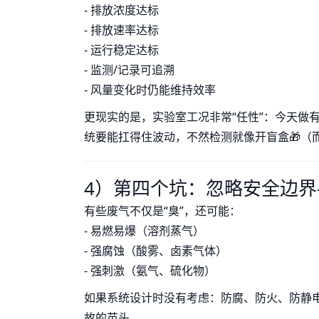
- 排放浓度达标
- 排放速率达标
- 运行稳定达标
- 监测/记录可追溯
- 风量变化时仍能维持效率
更现实的是，实验室工况非常“任性”：今天做
统要能扛得住波动，不然检测就像开盲盒🎁（而
4）第四个坑：忽略安全边界
有些废气不仅是“臭”，还可能：
- 易燃易爆（溶剂蒸气）
- 强腐蚀（酸雾、卤素气体）
- 强刺激（氨气、硫化物）
如果系统设计时没有考虑：防腐、防火、防静电
故的苗头。