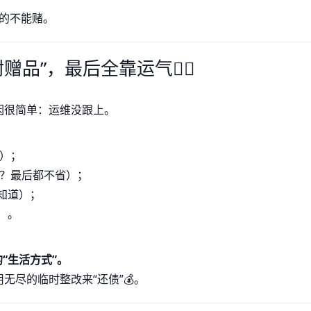
真的不能赌。
品”，最后全靠运气🤷‍♂️
因很简单：运维没跟上。
它）；
钱？最后都不省）；
不知道）；
）。
“生活方式”。
尽的临时整改来“还债”💰。