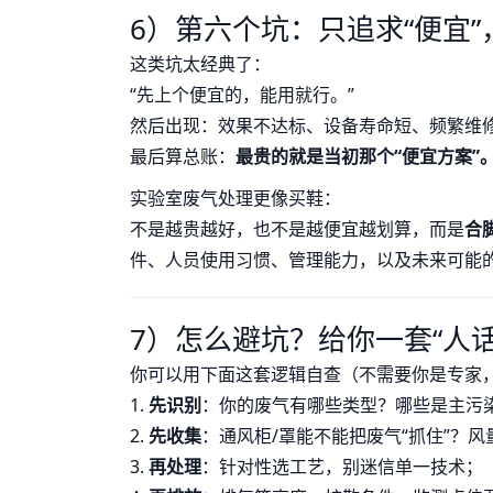
6）第六个坑：只追求“便宜”
这类坑太经典了：
“先上个便宜的，能用就行。”
然后出现：效果不达标、设备寿命短、频繁维
最后算总账：
最贵的就是当初那个“便宜方案”
实验室废气处理更像买鞋：
不是越贵越好，也不是越便宜越划算，而是
合
件、人员使用习惯、管理能力，以及未来可能
7）怎么避坑？给你一套“人话
你可以用下面这套逻辑自查（不需要你是专家
1.
先识别
：你的废气有哪些类型？哪些是主污
2.
先收集
：通风柜/罩能不能把废气“抓住”？
3.
再处理
：针对性选工艺，别迷信单一技术；