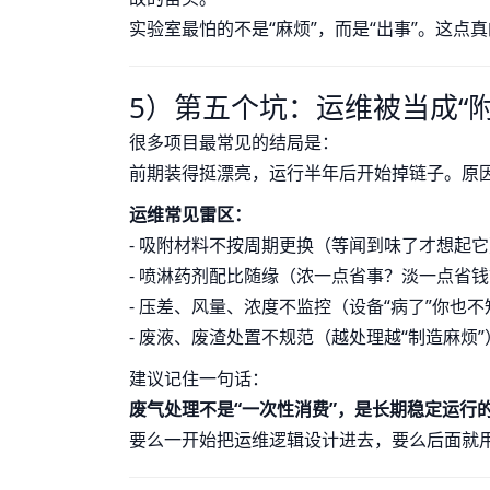
实验室最怕的不是“麻烦”，而是“出事”。这点
5）第五个坑：运维被当成“附赠
很多项目最常见的结局是：
前期装得挺漂亮，运行半年后开始掉链子。原
运维常见雷区：
- 吸附材料不按周期更换（等闻到味了才想起
- 喷淋药剂配比随缘（浓一点省事？淡一点省
- 压差、风量、浓度不监控（设备“病了”你也
- 废液、废渣处置不规范（越处理越“制造麻烦”
建议记住一句话：
废气处理不是“一次性消费”，是长期稳定运行的
要么一开始把运维逻辑设计进去，要么后面就用无