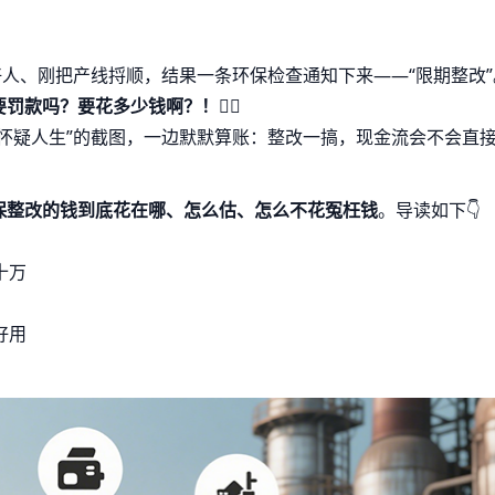
好人、刚把产线捋顺，结果一条环保检查通知下来——“限期整改”
要罚款吗？要花多少钱啊？！
😵‍💫
怀疑人生”的截图，一边默默算账：整改一搞，现金流会不会直
保整改的钱到底花在哪、怎么估、怎么不花冤枉钱
。导读如下👇
十万
好用