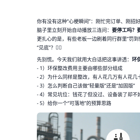
你有没有这种“心梗瞬间”：刚忙完订单、刚招
脑子里立刻开始自动播放三连问：
要停工吗？
更扎心的是，有些老板一边刷着同行群里“罚到
“见底”？😮‍💨
先别慌。今天我们就用大白话把这事讲透：
环
- 1）环保整改费用主要由哪些部分组成
- 2）为什么同样是整改，有人花几万有人花几
- 3）怎么判断自己该做“轻量版”还是“加固版”
- 4）常见坑位：钱花了但没过、设备装了却不
- 5）给你一个“可落地”的预算思路