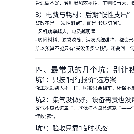
管道做不好，轻则漏风效率掉，重则噪音大、积
3）电费与耗材：后期“慢性支出”
整改不是“一次性消费”，而是“长期订阅”。
- 风机功率越大，电费越明显
- 吸附材料、滤袋滤筒、清灰系统维护，都会
所以预算不能只看“买设备多少钱”，还要问一
四、最常见的几个坑：别让钱白
坑1：只按“同行报价”选方案
你工况跟别人不一样，照搬只会翻车。环保不
坑2：集气没做好，设备再贵也没
废气不愿意进罩子，就像猫不愿意进笼子——你
“到处飘”。
坑3：验收只靠“临时状态”