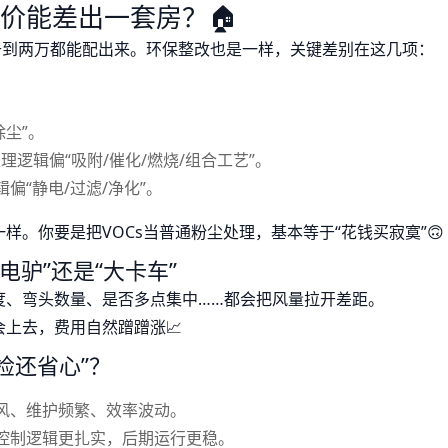
报价能差出一套房？🏠
千到两万都能配出来。环保整改也是一样，关键差别在这几项：
除尘”。
逻辑偏“吸附/催化/燃烧/组合工艺”。
偏“静电/过滤/净化”。
。你要是把VOCs当普通粉尘处理，基本等于“花钱买寂寞”🙃
电驴”还是“大卡车”
度、弯头数量、是否多点集中……都会把风量拉开差距。
上去，费用自然蹭蹭涨📈
检还省心”？
风、维护频繁、效率波动。
控制逻辑更扎实，后期运行更稳。