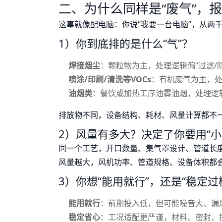
二、为什么同样是“废气”，
这事就像配电脑：你说“我要一台电脑”，从两
1）你到底排的是什么“气”？
焊接烟尘
：颗粒物为主，处理逻辑偏“过滤/
喷涂/印刷/清洗等VOCs
：有机废气为主，处理
油烟类
：餐饮或加热工序油雾油烟，处理逻辑
排放物不同，设备结构、耗材、风量计算都不一样
2）风量有多大？决定了你要用“小
同一个工艺，开口数量、集气罩设计、管道长
风量越大，风机功率、管道规格、设备体积都会
3）你想“能用就行”，还是“稳定过
能用就行
：前期投入低，但可能噪音大、漏
稳定省心
：工况适配更严谨，材料、密封、