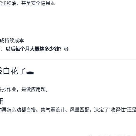
尘积油、甚至安全隐患⚠️
形成持续成本
句：
以后每个月大概烧多少钱？
😅
花了🕳️
是抄作业，是做应用题。
用
再怎么劝都白搭。集气罩设计、风量匹配，决定了“收得住”还