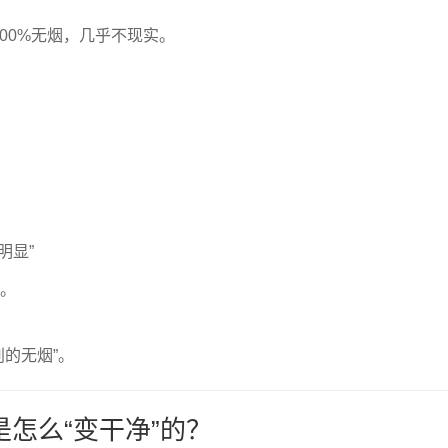
00%无烟，几乎不现实。
明显”
术。
别的无烟”。
是怎么“变干净”的？