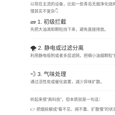
以现在主流的设备，比如一些青岛无烟净化烧
理其实不复杂👇
🧱 1. 初级拦截
先把大油滴和颗粒挡下来，避免直接排放。
🌪️ 2. 静电或过滤分离
利用静电吸附或者多层滤网，把细小油烟颗粒“
💨 3. 气味处理
通过活性炭或催化装置，减少异味扩散。
听起来很“高科技”，但本质就是一句话：
👉 把烟拆解成“看不见、闻不重、扩散慢”的状