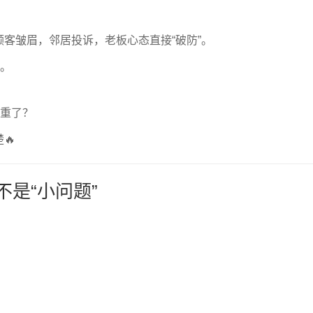
客皱眉，邻居投诉，老板心态直接“破防”。
器。
太重了？
🔥
不是“小问题”