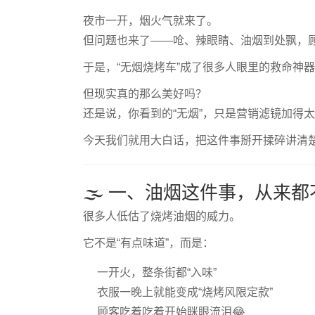
夜市一开，烟火气就来了。
但问题也来了——呛、辣眼睛、油烟到处飘，顾
于是，“无烟烧烤车”成了很多人眼里的救命神
但现实真的那么美好吗？
还是说，你看到的“无烟”，只是营销滤镜加得
今天我们就用大白话，把这件事掰开揉碎讲清楚
🌫️ 一、油烟这件事，从来都
很多人低估了烧烤油烟的威力。
它不是“有点味道”，而是：
一开火，整条街都“入味”
衣服一晚上就能变成“烧烤风限定款”
顾客吃着吃着开始眯眼流泪😂