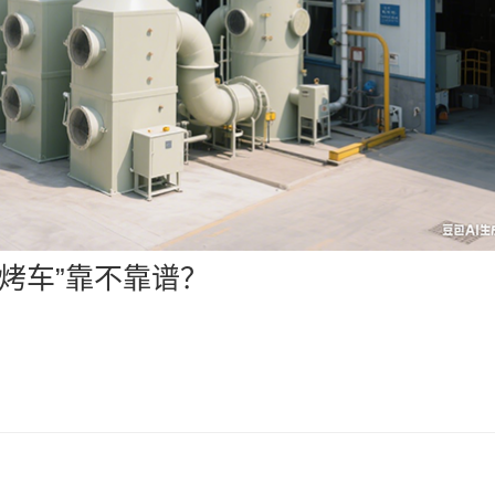
烧烤车”靠不靠谱？