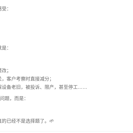
感受：
就是：
整改；
关，客户考察时直接减分；
保设备老旧，被投诉、限产，甚至停工……
的问题，而是：
的已经不是选择题了。🌱