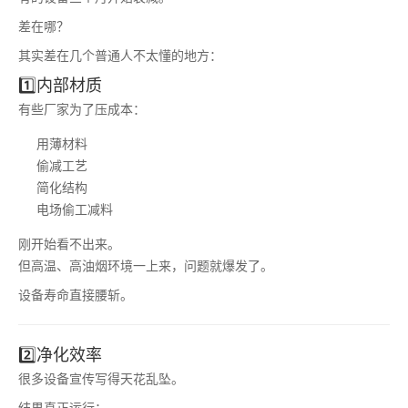
差在哪？
其实差在几个普通人不太懂的地方：
1️⃣内部材质
有些厂家为了压成本：
用薄材料
偷减工艺
简化结构
电场偷工减料
刚开始看不出来。
但高温、高油烟环境一上来，问题就爆发了。
设备寿命直接腰斩。
2️⃣净化效率
很多设备宣传写得天花乱坠。