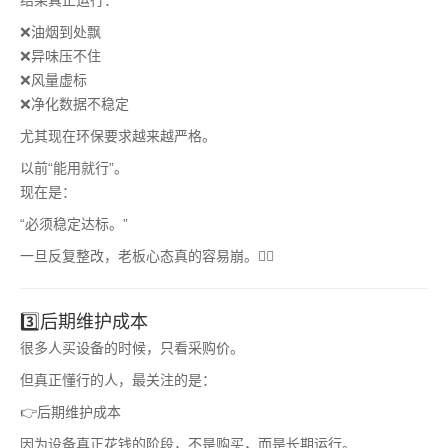
结果真正运行：
❌油烟到处飘
❌异味压不住
❌风量虚标
❌净化数据不稳定
尤其现在环保要求越来越严格。
以前“能用就行”。
现在是：
“必须稳定达标。”
一旦反复整改，老板心态真的容易崩。😮‍💨
3️⃣后期维护成本
很多人买设备的时候，只看采购价。
但真正懂行的人，最关注的是：
👉后期维护成本
因为设备真正花钱的阶段，不是购买，而是长期运行。