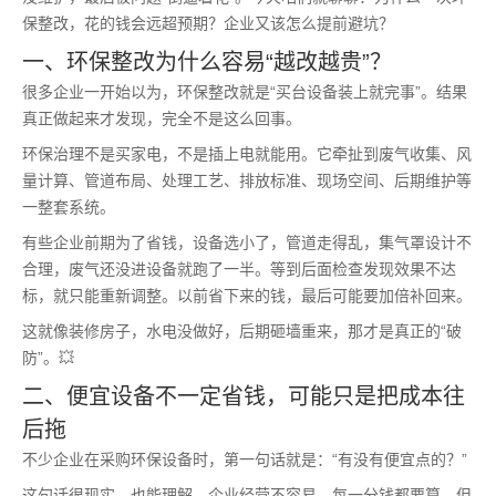
保整改，花的钱会远超预期？企业又该怎么提前避坑？
一、环保整改为什么容易“越改越贵”？
很多企业一开始以为，环保整改就是“买台设备装上就完事”。结果
真正做起来才发现，完全不是这么回事。
环保治理不是买家电，不是插上电就能用。它牵扯到废气收集、风
量计算、管道布局、处理工艺、排放标准、现场空间、后期维护等
一整套系统。
有些企业前期为了省钱，设备选小了，管道走得乱，集气罩设计不
合理，废气还没进设备就跑了一半。等到后面检查发现效果不达
标，就只能重新调整。以前省下来的钱，最后可能要加倍补回来。
这就像装修房子，水电没做好，后期砸墙重来，那才是真正的“破
防”。💥
二、便宜设备不一定省钱，可能只是把成本往
后拖
不少企业在采购环保设备时，第一句话就是：“有没有便宜点的？”
这句话很现实，也能理解。企业经营不容易，每一分钱都要算。但