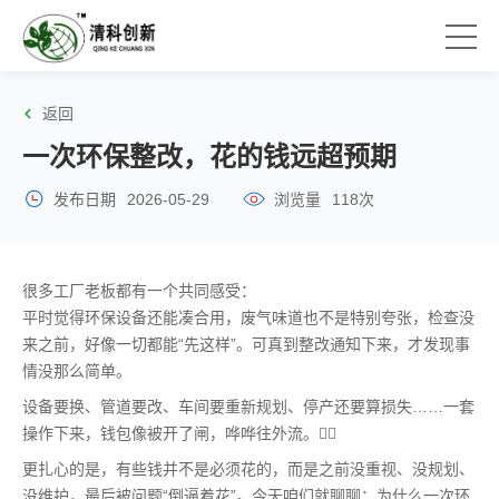
返回
一次环保整改，花的钱远超预期
发布日期
2026-05-29
浏览量
118次
很多工厂老板都有一个共同感受：
平时觉得环保设备还能凑合用，废气味道也不是特别夸张，检查没
来之前，好像一切都能“先这样”。可真到整改通知下来，才发现事
情没那么简单。
设备要换、管道要改、车间要重新规划、停产还要算损失……一套
操作下来，钱包像被开了闸，哗哗往外流。😵‍💫
更扎心的是，有些钱并不是必须花的，而是之前没重视、没规划、
没维护，最后被问题“倒逼着花”。今天咱们就聊聊：为什么一次环