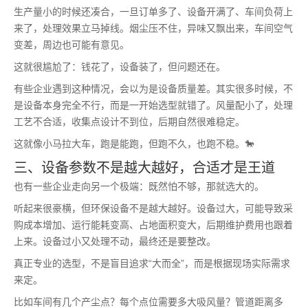
生产量小的时候还凑合，一旦订单多了、设备开满了、车间负荷上
来了，处理效果立马掉线。烟尘压不住，异味又飘出来，车间空气
变差，周边也可能有意见。
这就很尴尬了：钱花了，设备装了，但问题还在。
有些企业遇到这种情况，会以为是设备质量差。其实很多时候，不
是设备本身完全不行，而是一开始选型就错了。风量配小了，处理
工艺不合适，收集点设计不到位，后期自然很难稳定。
这就像小马拉大车，跑是能跑，但跑不久，也跑不稳。🐎
三、设备参数不是越大越好，合适才是王道
也有一些企业走向另一个极端：既然怕不够，那就选大的。
听起来很豪横，但环保设备不是越大越好。设备过大，可能导致采
购成本增加、运行能耗变高、占地面积变大，后期维护费用也跟着
上来。设备过小又处理不动，最终还是要整改。
真正专业的选型，不是盲目追求“大而全”，而是根据现场实际需求
来定。
比如车间有几个产尘点？每个点位需要多大吸风量？管道距离多