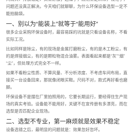
问题还没真正解决。今天咱们就聊聊，为什么环保设备选型一定不
能拍脑袋。
一、别以为“能装上”就等于“能用好”
很多企业采购环保设备时，最容易踩的坑就是只看设备名称，不看
实际工况。
比如同样是除尘，有的现场是金属打磨粉尘，有的是木工粉尘，有
的是焊接烟尘，有的是颗粒物混合油雾。表面看起来都是“灰”“烟”
“尘”，但处理方式完全不一样。
如果不看粉尘性质、不算风量、不分析浓度、不考虑车间布局，直
接买一台设备回来，那就像闭眼买鞋。尺码不对，款式再好看也磨
脚。
环保设备不是摆在厂里拍照用的，它要长期运行，要经得住生产现
场的真实考验。设备能不能用好，关键不在宣传册有多漂亮，而在
选型是否匹配企业现场。
二、选型不专业，第一麻烦就是效果不稳定
设备选错之后，最明显的问题就是：效果忽好忽坏。