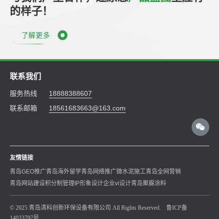
的样子！
了解更多
联系我们
服务热线
18888388607
联系邮箱
18561683663@163.com
友情链接
青岛GEO推广
青岛海外留学
青岛网络推广
微水泥施工
青岛全网营销
青岛网站建设
积分制管理
IP形象设计
企业vi设计
青岛聚脲涂料
© 2025 青岛清科创新环保设备有限公司 All Rights Reserved.
鲁ICP备
14033797号