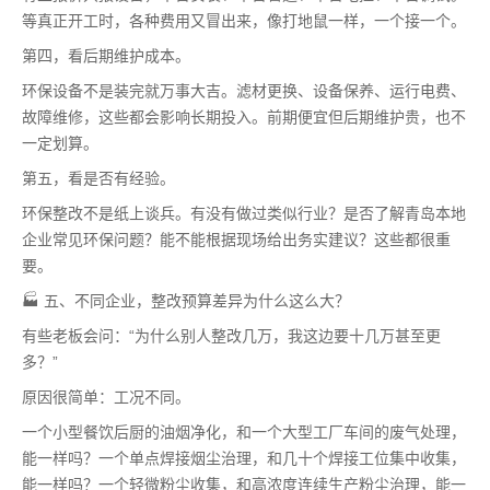
等真正开工时，各种费用又冒出来，像打地鼠一样，一个接一个。
第四，看后期维护成本。
环保设备不是装完就万事大吉。滤材更换、设备保养、运行电费、
故障维修，这些都会影响长期投入。前期便宜但后期维护贵，也不
一定划算。
第五，看是否有经验。
环保整改不是纸上谈兵。有没有做过类似行业？是否了解青岛本地
企业常见环保问题？能不能根据现场给出务实建议？这些都很重
要。
🏭 五、不同企业，整改预算差异为什么这么大？
有些老板会问：“为什么别人整改几万，我这边要十几万甚至更
多？”
原因很简单：工况不同。
一个小型餐饮后厨的油烟净化，和一个大型工厂车间的废气处理，
能一样吗？一个单点焊接烟尘治理，和几十个焊接工位集中收集，
能一样吗？一个轻微粉尘收集，和高浓度连续生产粉尘治理，能一