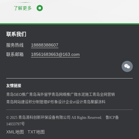
了解更多
联系我们
服务热线
18888388607
联系邮箱
18561683663@163.com
友情链接
青岛GEO推广
青岛海外留学
青岛网络推广
微水泥施工
青岛全网营销
青岛网站建设
积分制管理
IP形象设计
企业vi设计
青岛聚脲涂料
© 2025 青岛清科创新环保设备有限公司 All Rights Reserved.
鲁ICP备
14033797号
XML地图
TXT地图