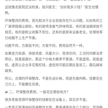
这就像去医院还没检查，就问医生：“治好我多少钱？”医生也懵
啊。
环保整改的费用，首先取决于企业到底存在什么问题。比如有的工
厂是焊接烟尘超标，有的是喷漆废气异味明显，有的是油烟排放不
规范，有的是粉尘收集不到位，还有的是原来设备老化，处理效率
已经跟不上生产节奏。
问题不同，方案就不同；方案不同，费用自然不一样。
如果连污染源、排放浓度、风量大小、现场空间、工况时间都没弄
明白，就直接报价，那这个价格大概率不靠谱。不是虚高，就是虚
低。虚高让企业多花冤枉钱，虚低则可能后期反复返工，最后越省
越贵。
所以，合理的环保整改，不是先谈价格，而是先做判断。钱要花在
刀刃上，不能撒在风里。
🧩 二、环保整改费用，一般花在哪些地方？
很多老板觉得环保整改的钱都花在设备上，其实并不是。
一套真正能落地的环保整改方案，费用通常包含几个部分：现场勘