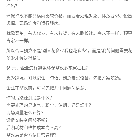
样吗？
环保整改不能只横向比较价格，而要看处理对象、排放要求、设备
规模、现场难度和运行强度。
就像买车，有人代步，有人拉货，有人跑长途。需求不一样，预算
肯定不一样。
所以合理预算不是“别人花多少我也花多少”，而是“我的问题需要花
多少才解决得稳”。
🛠️ 六、企业怎样避免环保整改多花冤枉钱？
想少踩坑，可以记住一句话：别急着买设备，先把方案吃透。
企业在整改前，可以先把几个问题问清楚：
你的污染源到底是什么？
需要处理的是废气、粉尘、油烟，还是烟尘？
现场风量怎么计算？
设备安装空间够不够？
后期耗材和维护成本高不高？
整改后是否方便日常管理？