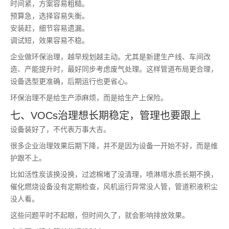
时间紧，方案容易粗糙。
预算急，选择容易失衡。
安装赶，细节容易遗漏。
调试短，效果容易不稳。
企业做环保治理，越早规划越主动。尤其是新建生产线、车间改
造、产能提升时，最好同步考虑废气处理。这样管道布局更合理，
设备选型更准确，后期运行也更省心。
环保治理不是给生产添麻烦，而是给生产上保险。
七、VOCs治理想长期稳定，管理也要跟上
设备装好了，不代表万事大吉。
很多企业治理效果后期下降，并不是因为设备一开始不好，而是维
护跟不上。
比如活性炭该换没换，过滤棉堵了没清理，喷淋塔水质长期不换，
催化燃烧设备没有定期检查，风机运行异常没人管，管道积液积尘
没人看。
这些问题平时不起眼，但时间久了，就会影响排放效果。