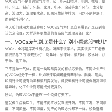
VOCs废气不是普通空气异味，它可能来自喷涂、印刷、橡胶、塑
料、化工、制药、包装、家具、电子、涂装等生产环节，成分复
杂、波动大、治理要求高。如果只靠简单排风，问题不是解决了，
而是被“转移”了。
今天咱们就用大白话聊聊：VOCs废气为什么容易爆表？企业到底
该怎么治理？怎样选择更靠谱的青岛废气处理设备厂家？
一、VOCs废气到底是什么？别小看这股“味儿”
VOCs，全称是挥发性有机物。听起来很学术，其实很多工厂老板
都很熟悉它的“表现形式”：刺鼻味、油漆味、溶剂味、胶水味、烘
干味、化工味。
它不是单一气体，而是一类容易挥发的有机污染物。不同企业产生
的VOCs成分不一样，比如喷漆车间可能有苯系物、酯类、酮类；
印刷行业可能有油墨和溶剂挥发物；橡胶塑料行业可能伴随高温裂
解异味；化工企业则可能成分更复杂。
所以，治理VOCs不能靠“一个设备打天下”。
这就像生病看医生，不能不问症状就直接开药。不同工况、不同浓
度、不同风量、不同温度，对应的治理方式都不一样。设备选错