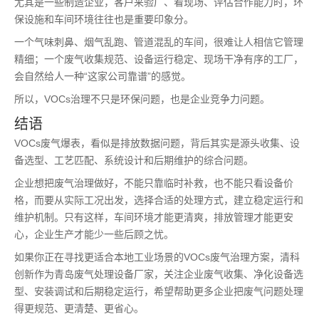
尤其是一些制造企业，客户来验厂、看现场、评估合作能力时，环
保设施和车间环境往往也是重要印象分。
一个气味刺鼻、烟气乱跑、管道混乱的车间，很难让人相信它管理
精细；一个废气收集规范、设备运行稳定、现场干净有序的工厂，
会自然给人一种“这家公司靠谱”的感觉。
所以，VOCs治理不只是环保问题，也是企业竞争力问题。
结语
VOCs废气爆表，看似是排放数据问题，背后其实是源头收集、设
备选型、工艺匹配、系统设计和后期维护的综合问题。
企业想把废气治理做好，不能只靠临时补救，也不能只看设备价
格，而要从实际工况出发，选择合适的处理方式，建立稳定运行和
维护机制。只有这样，车间环境才能更清爽，排放管理才能更安
心，企业生产才能少一些后顾之忧。
如果你正在寻找更适合本地工业场景的VOCs废气治理方案，清科
创新作为青岛废气处理设备厂家，关注企业废气收集、净化设备选
型、安装调试和后期稳定运行，希望帮助更多企业把废气问题处理
得更规范、更清楚、更省心。