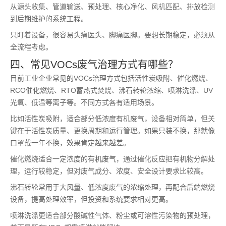
从源头收集、管道输送、预处理、核心净化、风机匹配、排放检测
到后期维护的系统工程。
只盯着设备，很容易头痛医头、脚痛医脚。要想长期稳定，必须从
全流程考虑。
四、常见VOCs废气治理方式有哪些？
目前工业企业常见的VOCs治理方式包括活性炭吸附、催化燃烧、
RCO催化燃烧、RTO蓄热式焚烧、沸石转轮浓缩、喷淋洗涤、UV
光氧、低温等离子等。不同方式各有适用场景。
比如活性炭吸附，适合部分低浓度有机废气，设备相对简单，但关
键在于活性炭质量、更换周期和运行管理。如果只装不换，那就像
口罩戴一年不换，效果肯定越来越差。
催化燃烧适合一定浓度的有机废气，通过催化反应把有机物分解处
理，运行较稳定，但对废气成分、浓度、安全设计要求比较高。
沸石转轮常用于大风量、低浓度废气的浓缩处理，再配合后端燃烧
设备，提高处理效率，但投资和系统要求相对更高。
喷淋洗涤更适合部分酸碱性气体、粉尘或可溶性污染物的预处理，