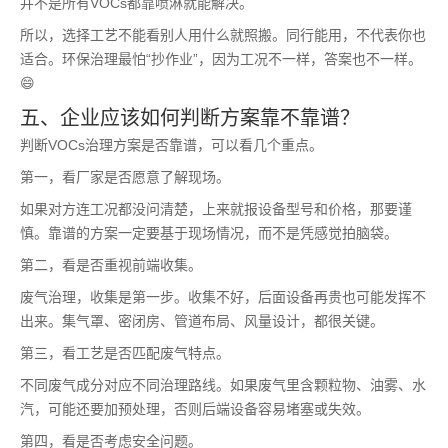
并不是所有VOCs都靠喷淋就能解决。
所以，选择工艺不能看别人用什么就照搬。同行能用，不代表你也
适合。环保治理最怕“抄作业”，因为工况不一样，答案也不一样。
😄
五、企业应该如何判断方案靠不靠谱？
判断VOCs治理方案是否靠谱，可以看几个重点。
第一，看厂家是否愿意了解现场。
如果对方连工况都没问清楚，上来就报设备型号和价格，那要谨
慎。靠谱的方案一定要基于现场情况，而不是凭感觉拍脑袋。
第二，看是否重视前端收集。
废气治理，收集是第一步。收集不好，后面设备再贵也可能发挥不
出来。集气罩、密闭房、管道布局、风量设计，都很关键。
第三，看工艺是否匹配废气特点。
不同废气成分对应不同治理路线。如果废气里含颗粒物、油雾、水
汽，可能还要加预处理，否则后端设备容易堵塞或失效。
第四，看是否考虑安全问题。