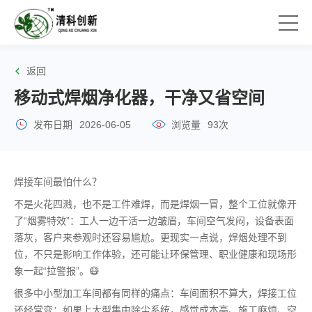
返回
移动式焊烟净化器，干净又省空间
发布日期
2026-06-05
浏览量
93次
焊接车间最怕什么？
不是火花四溅，也不是工件难焊，而是焊烟一冒，整个工位就像开
了“烟雾特效”：工人一边干活一边皱眉，车间空气发闷，设备表面
落灰，客户来参观时还容易尴尬。更现实一点说，焊烟处理不到
位，不只是影响工作体验，还可能让环保管理、职业健康和现场形
象一起“拉警报”。😷
很多中小型加工车间都有同样的痛点：车间面积不算大，焊接工位
还经常变；如果上大型集中除尘系统，感觉成本高、施工麻烦、空