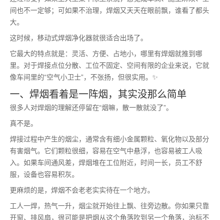
间也不一定够；可如果不治理，焊烟又天天在眼前飘，谁看了都头
大。
这时候，移动式焊烟净化器就很适合出场了。
它最大的特点就是：灵活、方便、占地小，哪里有焊烟就推到哪
里。对于焊接点位分散、工位不固定、空间有限的企业来说，它就
像车间里的“空气小卫士”，不张扬，但很实用。✨
一、焊烟看着是一阵烟，其实没那么简单
很多人对焊烟的理解还停留在“烟嘛，散一散就没了”。
真不是。
焊接过程中产生的烟尘，通常含有细小金属颗粒、氧化物以及部分
有害烟气。它们颗粒很细，容易在空气中悬浮，也容易被工人吸
入。如果车间通风差，焊烟堆在工位附近，时间一长，员工不舒
服，设备也容易积灰。
更麻烦的是，焊烟不会老老实实待在一个地方。
工人一焊，热气一升，烟尘就开始往上飘、往旁边散。你如果只靠
开窗、排风扇，很可能是把烟从这个角落吹到另一个角落，治标不