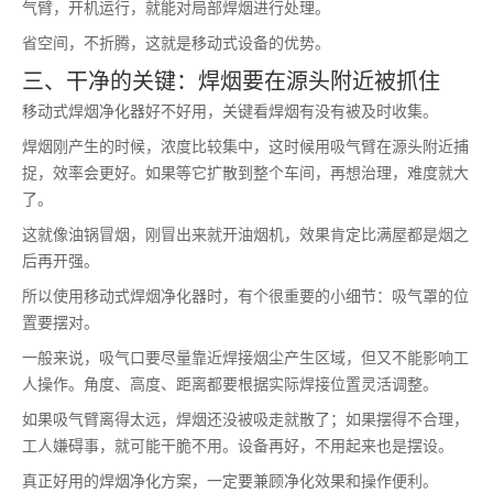
气臂，开机运行，就能对局部焊烟进行处理。
省空间，不折腾，这就是移动式设备的优势。
三、干净的关键：焊烟要在源头附近被抓住
移动式焊烟净化器好不好用，关键看焊烟有没有被及时收集。
焊烟刚产生的时候，浓度比较集中，这时候用吸气臂在源头附近捕
捉，效率会更好。如果等它扩散到整个车间，再想治理，难度就大
了。
这就像油锅冒烟，刚冒出来就开油烟机，效果肯定比满屋都是烟之
后再开强。
所以使用移动式焊烟净化器时，有个很重要的小细节：吸气罩的位
置要摆对。
一般来说，吸气口要尽量靠近焊接烟尘产生区域，但又不能影响工
人操作。角度、高度、距离都要根据实际焊接位置灵活调整。
如果吸气臂离得太远，焊烟还没被吸走就散了；如果摆得不合理，
工人嫌碍事，就可能干脆不用。设备再好，不用起来也是摆设。
真正好用的焊烟净化方案，一定要兼顾净化效果和操作便利。