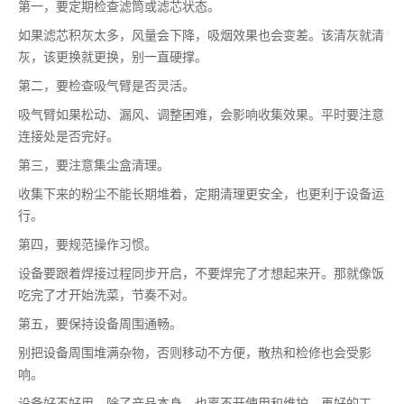
第一，要定期检查滤筒或滤芯状态。
如果滤芯积灰太多，风量会下降，吸烟效果也会变差。该清灰就清
灰，该更换就更换，别一直硬撑。
第二，要检查吸气臂是否灵活。
吸气臂如果松动、漏风、调整困难，会影响收集效果。平时要注意
连接处是否完好。
第三，要注意集尘盒清理。
收集下来的粉尘不能长期堆着，定期清理更安全，也更利于设备运
行。
第四，要规范操作习惯。
设备要跟着焊接过程同步开启，不要焊完了才想起来开。那就像饭
吃完了才开始洗菜，节奏不对。
第五，要保持设备周围通畅。
别把设备周围堆满杂物，否则移动不方便，散热和检修也会受影
响。
设备好不好用，除了产品本身，也离不开使用和维护。再好的工