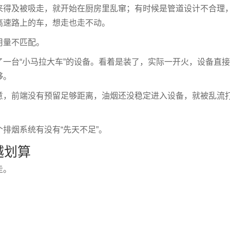
来得及被吸走，就开始在厨房里乱窜；有时候是管道设计不合理
高速路上的车，想走也走不动。
用量不匹配。
一台“小马拉大车”的设备。看着是装了，实际一开火，设备直
够。
意，前端没有预留足够距离，油烟还没稳定进入设备，就被乱流
排烟系统有没有“先天不足”。
越划算
走。