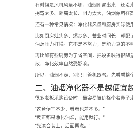
有时候是风机风量不够，油烟刚冒出来，还没
拐弯太多、距离太长、阻力太大，油烟像堵在
还有一种常见情况：净化器风量和厨房实际使
比如厨房灶头多、爆炒多、营业时间长，却配了
油烟压力打懵。它不是不努力，是能力真的不
再比如有些厨房为了省空间，把设备装得很随
散，净化效率自然受影响。
所以，油烟不走，别只盯着机器骂。先看看整个
二、油烟净化器不是越便宜
很多老板采购设备时，最容易被价格牵着鼻子
“这台便宜不少，看着也差不多。”
“反正都是净化油烟，能用就行。”
“先凑合装上，后面再说。”