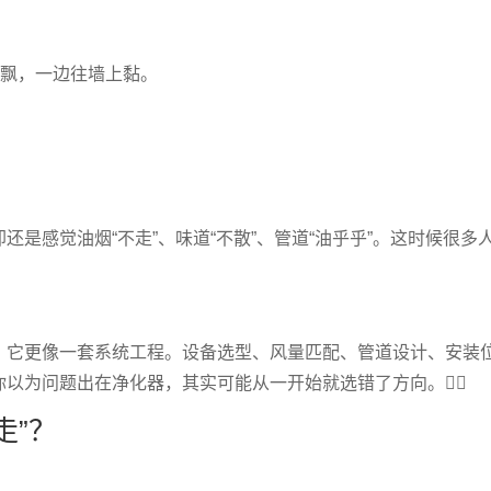
外飘，一边往墙上黏。
是感觉油烟“不走”、味道“不散”、管道“油乎乎”。这时候很多
，它更像一套系统工程。设备选型、风量匹配、管道设计、安装
为问题出在净化器，其实可能从一开始就选错了方向。😵‍💫
走”？