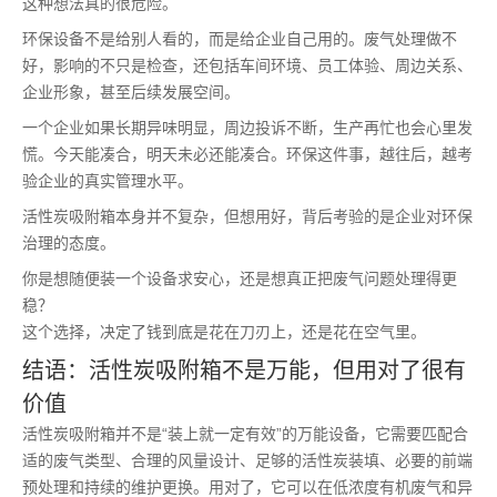
这种想法真的很危险。
环保设备不是给别人看的，而是给企业自己用的。废气处理做不
好，影响的不只是检查，还包括车间环境、员工体验、周边关系、
企业形象，甚至后续发展空间。
一个企业如果长期异味明显，周边投诉不断，生产再忙也会心里发
慌。今天能凑合，明天未必还能凑合。环保这件事，越往后，越考
验企业的真实管理水平。
活性炭吸附箱本身并不复杂，但想用好，背后考验的是企业对环保
治理的态度。
你是想随便装一个设备求安心，还是想真正把废气问题处理得更
稳？
这个选择，决定了钱到底是花在刀刃上，还是花在空气里。
结语：活性炭吸附箱不是万能，但用对了很有
价值
活性炭吸附箱并不是“装上就一定有效”的万能设备，它需要匹配合
适的废气类型、合理的风量设计、足够的活性炭装填、必要的前端
预处理和持续的维护更换。用对了，它可以在低浓度有机废气和异