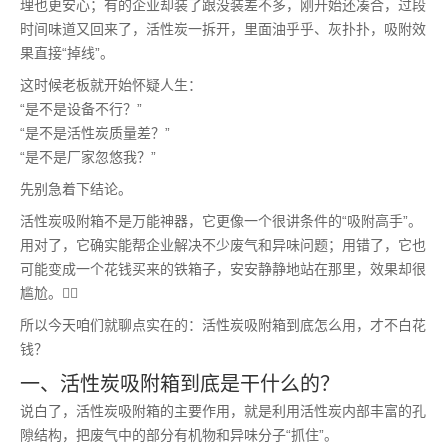
理也更安心；有的企业却装了跟没装差不多，刚开始还凑合，过段
时间味道又回来了，活性炭一拆开，里面油乎乎、灰扑扑，吸附效
果直接“掉线”。
这时候老板就开始怀疑人生：
“是不是设备不行？”
“是不是活性炭质量差？”
“是不是厂家忽悠我？”
先别急着下结论。
活性炭吸附箱不是万能神器，它更像一个很讲条件的“吸附高手”。
用对了，它确实能帮企业解决不少废气和异味问题；用错了，它也
可能变成一个花钱买来的铁箱子，安安静静地站在那里，效果却很
尴尬。😵‍💫
所以今天咱们就聊点实在的：活性炭吸附箱到底怎么用，才不白花
钱？
一、活性炭吸附箱到底是干什么的？
说白了，活性炭吸附箱的主要作用，就是利用活性炭内部丰富的孔
隙结构，把废气中的部分有机物和异味分子“抓住”。