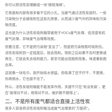
你可以把活性炭理解成一块“微观海绵”。
它表面和内部有很多看不见的小孔，当废气通过活性炭层时，一些
污染物分子会被吸附在这些孔隙里，从而减少废气中的异味和污染
物浓度。
这也是为什么活性炭吸附箱常被用于VOCs废气处理、低浓度有机
废气处理、异味废气治理等场景。
但要注意，它不是把污染物“变没了”，而是把污染物暂时吸附住。
活性炭吸附到一定程度后，就会饱和。饱和之后如果不及时更换或
再生，它就会失去吸附能力，甚至可能出现脱附现象，味道重新跑
出来。
这就像一块毛巾，刚开始吸水很猛，但吸满了还不拧干、不更换，
你再倒水，它也接不住了。
所以，活性炭吸附箱能不能发挥作用，关键不只在“有没有装”，更
在“装得对不对，用得对不对，维护跟不跟得上”。
二、不是所有废气都适合直接上活性炭
很多人容易把活性炭吸附箱当成废气治理里的“万能药”。