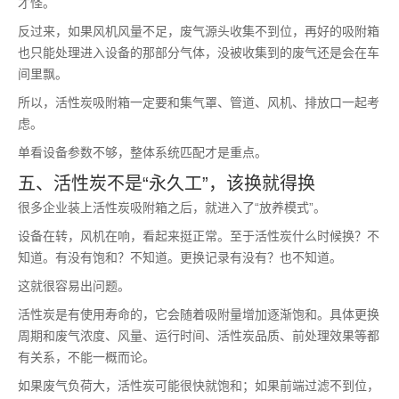
才怪。
反过来，如果风机风量不足，废气源头收集不到位，再好的吸附箱
也只能处理进入设备的那部分气体，没被收集到的废气还是会在车
间里飘。
所以，活性炭吸附箱一定要和集气罩、管道、风机、排放口一起考
虑。
单看设备参数不够，整体系统匹配才是重点。
五、活性炭不是“永久工”，该换就得换
很多企业装上活性炭吸附箱之后，就进入了“放养模式”。
设备在转，风机在响，看起来挺正常。至于活性炭什么时候换？不
知道。有没有饱和？不知道。更换记录有没有？也不知道。
这就很容易出问题。
活性炭是有使用寿命的，它会随着吸附量增加逐渐饱和。具体更换
周期和废气浓度、风量、运行时间、活性炭品质、前处理效果等都
有关系，不能一概而论。
如果废气负荷大，活性炭可能很快就饱和；如果前端过滤不到位，