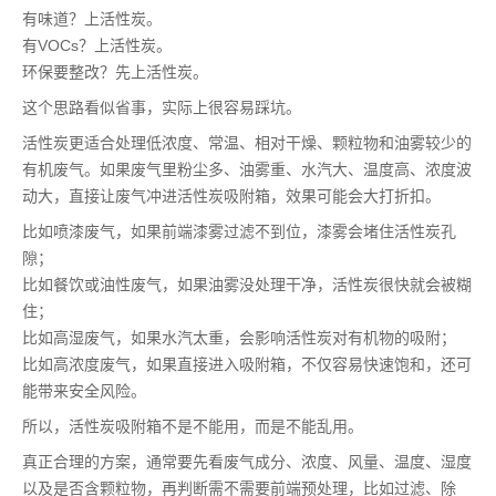
有味道？上活性炭。
有VOCs？上活性炭。
环保要整改？先上活性炭。
这个思路看似省事，实际上很容易踩坑。
活性炭更适合处理低浓度、常温、相对干燥、颗粒物和油雾较少的
有机废气。如果废气里粉尘多、油雾重、水汽大、温度高、浓度波
动大，直接让废气冲进活性炭吸附箱，效果可能会大打折扣。
比如喷漆废气，如果前端漆雾过滤不到位，漆雾会堵住活性炭孔
隙；
比如餐饮或油性废气，如果油雾没处理干净，活性炭很快就会被糊
住；
比如高湿废气，如果水汽太重，会影响活性炭对有机物的吸附；
比如高浓度废气，如果直接进入吸附箱，不仅容易快速饱和，还可
能带来安全风险。
所以，活性炭吸附箱不是不能用，而是不能乱用。
真正合理的方案，通常要先看废气成分、浓度、风量、温度、湿度
以及是否含颗粒物，再判断需不需要前端预处理，比如过滤、除