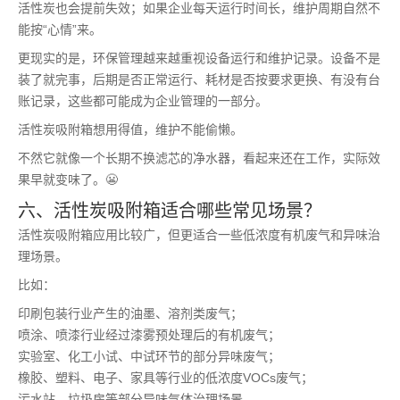
活性炭也会提前失效；如果企业每天运行时间长，维护周期自然不
能按“心情”来。
更现实的是，环保管理越来越重视设备运行和维护记录。设备不是
装了就完事，后期是否正常运行、耗材是否按要求更换、有没有台
账记录，这些都可能成为企业管理的一部分。
活性炭吸附箱想用得值，维护不能偷懒。
不然它就像一个长期不换滤芯的净水器，看起来还在工作，实际效
果早就变味了。😬
六、活性炭吸附箱适合哪些常见场景？
活性炭吸附箱应用比较广，但更适合一些低浓度有机废气和异味治
理场景。
比如：
印刷包装行业产生的油墨、溶剂类废气；
喷涂、喷漆行业经过漆雾预处理后的有机废气；
实验室、化工小试、中试环节的部分异味废气；
橡胶、塑料、电子、家具等行业的低浓度VOCs废气；
污水站、垃圾房等部分异味气体治理场景。