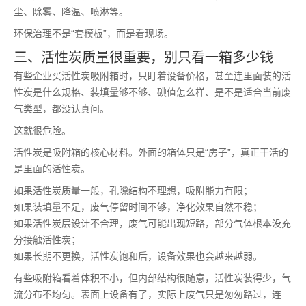
尘、除雾、降温、喷淋等。
环保治理不是“套模板”，而是看现场。
三、活性炭质量很重要，别只看一箱多少钱
有些企业买活性炭吸附箱时，只盯着设备价格，甚至连里面装的活
性炭是什么规格、装填量够不够、碘值怎么样、是不是适合当前废
气类型，都没认真问。
这就很危险。
活性炭是吸附箱的核心材料。外面的箱体只是“房子”，真正干活的
是里面的活性炭。
如果活性炭质量一般，孔隙结构不理想，吸附能力有限；
如果装填量不足，废气停留时间不够，净化效果自然不稳；
如果活性炭层设计不合理，废气可能出现短路，部分气体根本没充
分接触活性炭；
如果长期不更换，活性炭饱和后，设备效果也会越来越弱。
有些吸附箱看着体积不小，但内部结构很随意，活性炭装得少，气
流分布不均匀。表面上设备有了，实际上废气只是匆匆路过，连