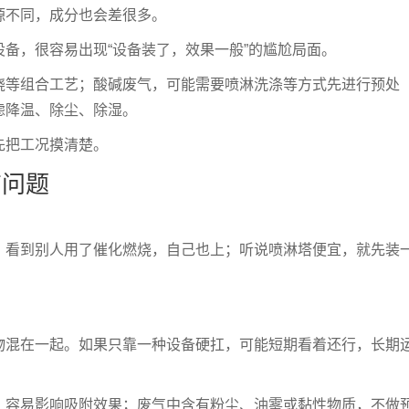
源不同，成分也会差很多。
备，很容易出现“设备装了，效果一般”的尴尬局面。
烧等组合工艺；酸碱废气，可能需要喷淋洗涤等方式先进行预处
虑降温、除尘、除湿。
先把工况摸清楚。
有问题
；看到别人用了催化燃烧，自己也上；听说喷淋塔便宜，就先装
物混在一起。如果只靠一种设备硬扛，可能短期看着还行，长期
，容易影响吸附效果；废气中含有粉尘、油雾或黏性物质，不做