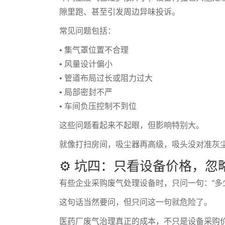
隙里跑、甚至引发周边异味投诉。
常见问题包括：
• 集气罩位置不合理
• 风量设计偏小
• 管道布局过长或阻力过大
• 局部密封不严
• 车间负压控制不到位
这些问题看起来不起眼，但影响特别大。
就像打扫房间，吸尘器再高级，吸头没对准灰
⚙️ 坑四：只看设备价格，忽
有些企业采购废气处理设备时，只问一句：“多
这句话当然要问，但只问这一句就危险了。
医药厂废气治理真正的成本，不只是设备采购