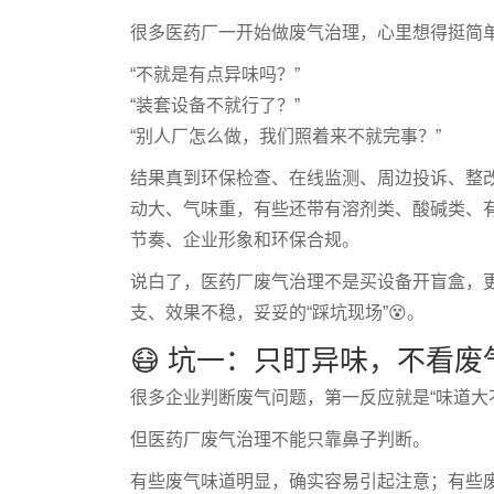
很多医药厂一开始做废气治理，心里想得挺简
“不就是有点异味吗？”
“装套设备不就行了？”
“别人厂怎么做，我们照着来不就完事？”
结果真到环保检查、在线监测、周边投诉、整
动大、气味重，有些还带有溶剂类、酸碱类、有
节奏、企业形象和环保合规。
说白了，医药厂废气治理不是买设备开盲盒，
支、效果不稳，妥妥的“踩坑现场”😵。
😷 坑一：只盯异味，不看废
很多企业判断废气问题，第一反应就是“味道大
但医药厂废气治理不能只靠鼻子判断。
有些废气味道明显，确实容易引起注意；有些