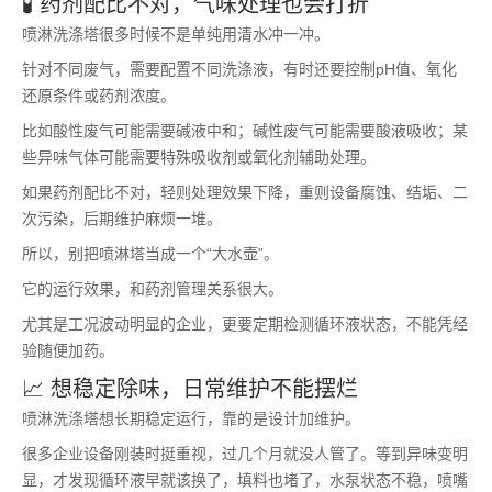
🧪 药剂配比不对，气味处理也会打折
喷淋洗涤塔很多时候不是单纯用清水冲一冲。
针对不同废气，需要配置不同洗涤液，有时还要控制pH值、氧化
还原条件或药剂浓度。
比如酸性废气可能需要碱液中和；碱性废气可能需要酸液吸收；某
些异味气体可能需要特殊吸收剂或氧化剂辅助处理。
如果药剂配比不对，轻则处理效果下降，重则设备腐蚀、结垢、二
次污染，后期维护麻烦一堆。
所以，别把喷淋塔当成一个“大水壶”。
它的运行效果，和药剂管理关系很大。
尤其是工况波动明显的企业，更要定期检测循环液状态，不能凭经
验随便加药。
📈 想稳定除味，日常维护不能摆烂
喷淋洗涤塔想长期稳定运行，靠的是设计加维护。
很多企业设备刚装时挺重视，过几个月就没人管了。等到异味变明
显，才发现循环液早就该换了，填料也堵了，水泵状态不稳，喷嘴