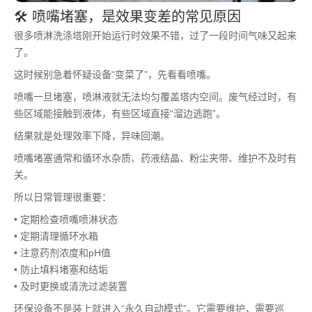
🛠️ 喷嘴堵塞，是效果变差的常见原因
很多喷淋洗涤塔刚开始运行时效果不错，过了一段时间气味又起来
了。
这时候别急着怀疑设备“变菜了”，先看看喷嘴。
喷嘴一旦堵塞，喷淋液就无法均匀覆盖塔内空间。废气经过时，有
些区域能接触到液体，有些区域直接“溜边逃跑”。
结果就是处理效率下降，异味回潮。
喷嘴堵塞通常和循环水杂质、药液结晶、粉尘夹带、维护不及时有
关。
所以日常管理很重要：
• 定期检查喷嘴喷淋状态
• 定期清理循环水箱
• 注意药剂浓度和pH值
• 防止填料堵塞和结垢
• 及时更换或清洗过滤装置
环保设备不是装上就进入“永久自动模式”。它需要维护，需要巡