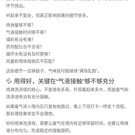
环节排出。
听起来不复杂，但真正影响效果的细节很多。
喷淋量够不够？
气液接触时间够不够？
填料有没有堵？
药剂配比合不合适？
循环水有没有及时更换？
风量和塔体规格匹不匹配？
这些细节一旦掉链子，气味就可能继续“满场乱跑”。
💦 用得好，关键在“气液接触”够不够充分
喷淋洗涤塔的核心，不是塔有多高、外观看起来多大，而是废气和
洗涤液有没有充分接触。
如果废气进入塔内后只是匆匆路过，像上下班打卡一样走个流程，
那处理效果肯定不会理想。
好的喷淋洗涤塔，需要让废气在塔内有足够停留时间，也要让喷淋
液分布均匀，形成稳定的接触面积。