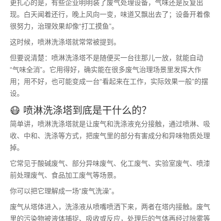
更扎心的是，有些企业明明装了废气处理设备，气味还是反复出
现。白天闻着还行，晚上风向一变，味道又飘出去了；设备开着像
很努力，治理效果却像“打工摸鱼”。
这时候，喷淋洗涤塔就常常被提到。
但要说清楚：喷淋洗涤塔不是随便买一台往那儿一放，就能自动
“气味全消”。它用得好，确实能在很多废气治理场景里发挥大作
用；用不好，也可能变成一台“看起来在工作，实际效果一般”的摆
设。
😷 喷淋洗涤塔到底是干什么的？
简单讲，喷淋洗涤塔就是让废气和洗涤液充分接触，通过喷淋、吸
收、中和、洗涤等方式，把废气里的部分有害成分和异味物质处理
掉。
它常见于酸碱废气、部分异味废气、化工废气、实验室废气、喷漆
前处理废气、食品加工废气等场景。
你可以把它理解成一场“废气洗澡”。
废气从塔体进入，洗涤液从喷嘴喷洒下来，两者在塔内接触。废气
里的污染物被液体捕捉、吸收或反应，处理后的气体再经过除雾等