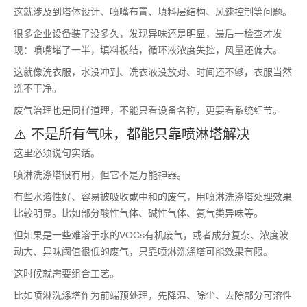
这就涉及到塔体设计、喷嘴布置、填料层结构、风速控制等问题。
很多企业设备装了没多久，发现异味还是明显，最后一检查才发
现：喷嘴堵了一半，填料板结，循环液浓度失控，风量还偏大。
这就像洗衣服，水没冲到、洗衣液没放对、时间还不够，衣服当然
洗不干净。
废气治理也是同样道理，不能只看设备名称，更要看系统细节。
⚠️ 不是所有气味，都能只靠喷淋塔解决
这里必须说句实话。
喷淋洗涤塔很有用，但它不是万能神器。
有些水溶性好、容易被吸收或中和的废气，用喷淋洗涤塔处理效果
比较明显。比如部分酸性气体、碱性气体、氨气类异味等。
但如果是一些难溶于水的VOCs有机废气，或者成分复杂、浓度波
动大、异味阈值很低的废气，只靠喷淋洗涤塔可能效果有限。
这时候就需要组合工艺。
比如喷淋洗涤塔作为前端预处理，先降温、除尘、去除部分可溶性