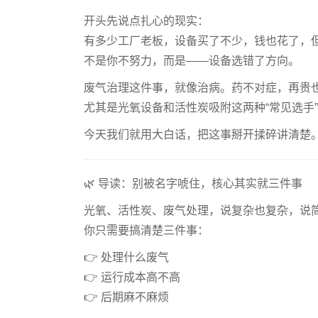
开头先说点扎心的现实：
有多少工厂老板，设备买了不少，钱也花了，但排
不是你不努力，而是——设备选错了方向。
废气治理这件事，就像治病。药不对症，再贵
尤其是光氧设备和活性炭吸附这两种“常见选手
今天我们就用大白话，把这事掰开揉碎讲清楚
🌿 导读：别被名字唬住，核心其实就三件事
光氧、活性炭、废气处理，说复杂也复杂，说
你只需要搞清楚三件事：
👉 处理什么废气
👉 运行成本高不高
👉 后期麻不麻烦