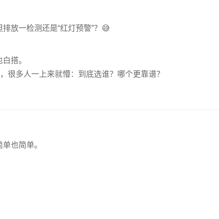
放一检测还是“红灯预警”？😅
也白搭。
”，很多人一上来就懵：到底选谁？哪个更靠谱？
。
简单也简单。