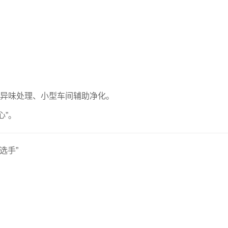
度异味处理、小型车间辅助净化。
心”。
选手”