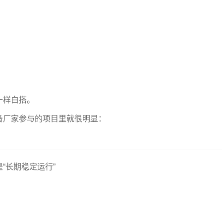
一样白搭。
备厂家参与的项目里就很明显：
。
是“长期稳定运行”