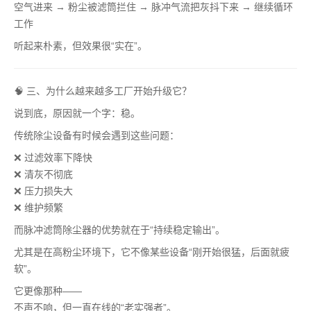
空气进来 → 粉尘被滤筒拦住 → 脉冲气流把灰抖下来 → 继续循环
工作
听起来朴素，但效果很“实在”。
🧠 三、为什么越来越多工厂开始升级它？
说到底，原因就一个字：稳。
传统除尘设备有时候会遇到这些问题：
❌ 过滤效率下降快
❌ 清灰不彻底
❌ 压力损失大
❌ 维护频繁
而脉冲滤筒除尘器的优势就在于“持续稳定输出”。
尤其是在高粉尘环境下，它不像某些设备“刚开始很猛，后面就疲
软”。
它更像那种——
不声不响，但一直在线的“老实强者”。