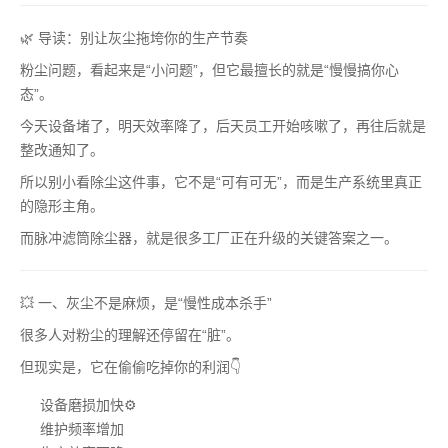
🌿 导读：别让灰尘拖垮你的生产节奏
粉尘问题，看起来是“小问题”，但它最擅长的就是“慢慢搞你心
态”。
今天设备堵了，明天效率降了，后天员工开始咳嗽了，再往后就是
整改通知了。
所以别小看除尘这件事，它不是“可有可无”，而是生产系统里真正
的隐形主角。
而脉冲滤筒除尘器，就是很多工厂正在升级的关键答案之一。
💥 一、灰尘不是麻烦，是“慢性成本杀手”
很多人对粉尘的理解还停留在“脏”。
但现实是，它在偷偷吃掉你的利润👇
设备磨损加快⚙️
维护频率增加