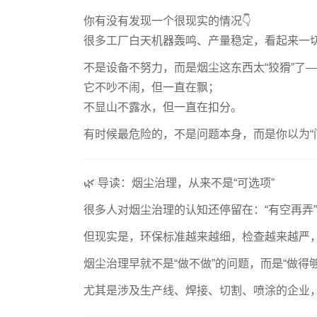
你有没有发现一个很现实的情况👇
很多工厂白天机器轰鸣、产量稳定，看起来一切
不是设备不努力，而是烟尘这东西太“狡猾”了
它不吵不闹，但一直在飘；
不显山不露水，但一直在扣分。
有时候最危险的，不是问题本身，而是你以为“
🌿 导读：烟尘治理，从来不是“可选项”
很多人对烟尘治理的认知还停留在：“有空再弄”
但现实是，环保标准越来越细，检查越来越严
烟尘治理早就不是“做不做”的问题，而是“做得
尤其是涉及生产线、焊接、切割、喷涂的企业