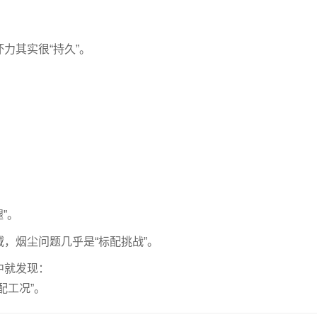
力其实很“持久”。
”。
，烟尘问题几乎是“标配挑战”。
中就发现：
配工况”。