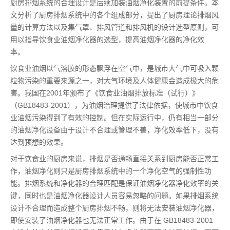
厨房排烟系统的合理设计是后续加装油烟净化装置的前提条件。本
文分析了厨房排烟系统中的各个组成部分，提出了厨房理论排烟风
量的计算方法以及集气罩、排风管道和排风机的设计选型原则，可
用以指导饮食业油烟净化器的选型，提高油烟净化器的净化效
率。
饮食业油烟以气溶胶的形态飘浮在空气中，是城市大气中可吸入颗
粒物污染的重要来源之一，对大气环境及人体健康会造成极大的危
害。我国在2001年颁布了《饮食业油烟排放标准（试行）》
（GB18483-2001），为油烟治理提供了法律依据，使城市中饮食
业油烟污染得到了有效的控制。但在实际运行中，仍有相当一部分
的油烟净化设备由于设计不合理或管理不善，净化效率低下，没有
达到预想的效果。
对于饮食业的厨房来说，排烟是否通畅直接关系到厨房能否正常工
作，油烟净化则只是厨房排烟系统中的一个净化空气的强制性功
能。排烟系统和净化器的合理匹配是保证油烟净化器净化效率的关
键，同时也是油烟净化器设计人员容易忽略的问题。如果排烟系统
设计不合理而造成整个厨房排烟不畅，则将无法安装油烟净化器，
即使安装了油烟净化器也无法正常工作。由于在 GB18483-2001