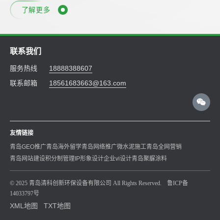
了解更多
联系我们
服务热线
18888388607
联系邮箱
18561683663@163.com
友情链接
青岛GEO推广
青岛海外留学
青岛网络推广
微水泥施工
青岛全网营销
青岛网站建设
积分制管理
IP形象设计
企业vi设计
青岛聚脲涂料
© 2025 青岛清科创新环保设备有限公司 All Rights Reserved.
鲁ICP备
14033797号
XML地图
TXT地图