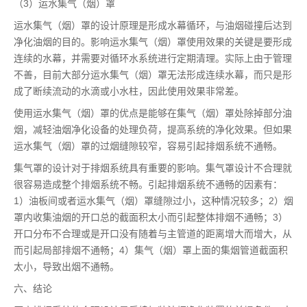
（3）运水集气（烟）罩
运水集气（烟）罩的设计原理是形成水幕循环，与油烟碰撞后达到
净化油烟的目的。影响运水集气（烟）罩使用效果的关键是要形成
连续的水幕，并需要对循环水系统进行定期清理。实际上由于管理
不善，目前大部分运水集气（烟）罩无法形成连续水幕，而只是形
成了断续流动的水滴或小水柱，因此使用效果非常差。
使用运水集气（烟）罩的优点是能够在集气（烟）罩处除掉部分油
烟，减轻油烟净化设备的处理负荷，提高系统的净化效果。但如果
运水集气（烟）罩的过烟缝隙较窄，容易引起排烟系统不通畅。
集气罩的设计对于排烟系统具有重要的影响。集气罩设计不合理就
很容易造成整个排烟系统不畅。引起排烟系统不通畅的因素有：
1）油板间或者运水集气（烟）罩缝隙过小，这种情况较多；2）烟
罩内收集油烟的开口总的截面积太小而引起整体排烟不通畅；3）
开口分布不合理或是开口没有随着与主管道的距离增大而增大，从
而引起局部排烟不通畅；4）集气（烟）罩上面的集烟管道截面积
太小，导致出烟不通畅。
六、结论