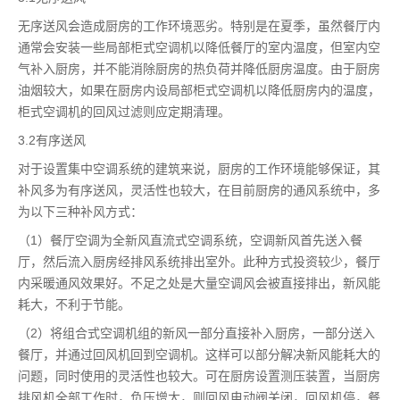
无序送风会造成厨房的工作环境恶劣。特别是在夏季，虽然餐厅内
通常会安装一些局部柜式空调机以降低餐厅的室内温度，但室内空
气补入厨房，并不能消除厨房的热负荷并降低厨房温度。由于厨房
油烟较大，如果在厨房内设局部柜式空调机以降低厨房内的温度，
柜式空调机的回风过滤则应定期清理。
3.2有序送风
对于设置集中空调系统的建筑来说，厨房的工作环境能够保证，其
补风多为有序送风，灵活性也较大，在目前厨房的通风系统中，多
为以下三种补风方式：
（1）餐厅空调为全新风直流式空调系统，空调新风首先送入餐
厅，然后流入厨房经排风系统排出室外。此种方式投资较少，餐厅
内采暖通风效果好。不足之处是大量空调风会被直接排出，新风能
耗大，不利于节能。
（2）将组合式空调机组的新风一部分直接补入厨房，一部分送入
餐厅，并通过回风机回到空调机。这样可以部分解决新风能耗大的
问题，同时使用的灵活性也较大。可在厨房设置测压装置，当厨房
排风机全部工作时，负压增大，则回风电动阀关闭，回风机停，餐