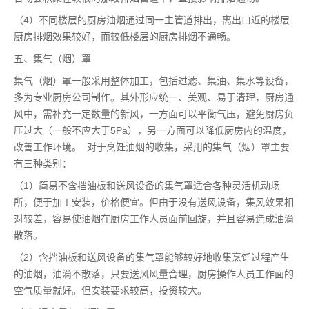
（4）不同楼层的厨房油烟通过同一主管道排出，离出口近的楼层
厨房排烟效果较好，而较低楼层的厨房排烟不通畅。
五、集气（烟）罩
集气（烟）罩一般采用整体加工，包括过滤、集油、集水等设备，
多为专业厨房公司制作。其外形应统一、美观、易于清理，厨房通
风中，需补充一定数量的新风，一方面可以平衡气压，避免厨房负
压过大（一般不应大于5Pa），另一方面可以降低厨房内的温度，
改善工作环境。 对于烹饪油烟的收集，采用的集气（烟）罩主要
有三种类别：
（1）简易不含挡油板和送风设备的集气罩适合各种灵活机动场
所，便于加工安装，价格便宜。但由于没有送风设备，集风效果相
对较差，容易使油烟在厨房工作人员面前回旋，并且容易造成油滴
散落。
（2）含挡油板和送风设备的集气罩能够较好地收集烹饪过程产生
的油烟，油滴不散落，只要送风风量合理，厨房操作人员工作面的
空气质量就好。但安装要求较高，投资较大。