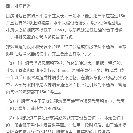
四、排烟管道
厨房排烟管道的水平段不宜太长，一般水平最远距离不应超过15m
并且要有2%以上的坡度，水平末端设活接头，以方便清理油垢。
排风速度按规范不得低于 10m/s，以防风速过低使油附着于烟道
上，接排风罩的支管应设风量调节阀。
排烟管道的设计和安装不合理，往往会造成厨房排烟不通畅，直接
影响油烟净化器的使用。其主要原因有以下几种：
（1）主排烟管道通风面积不够，气体流速过大。根据工程经验，
排烟主管道内风速不能超过15m/s。否则在运行一个时期以后（如
一年以后）很容易造成排烟系统不通畅。在油烟净化器的运行实践
中，大部分案例都是因排烟管道通风面积不足引起的不通畅，管道
内气体的流速都在15m/s以上。
（2）排烟管道由于要穿过建筑梁而使管道通风截面积变小，截面
上阻力增加，造成气流不通畅。
（3）排烟管道在穿过建筑梁或躲避其它设备管道时，排烟管道中
的一段会低于整体排烟管道平面。在使用一段时间后，由于油水混
合物会积聚在较低的那段排烟管道中，直接影响排烟通畅。