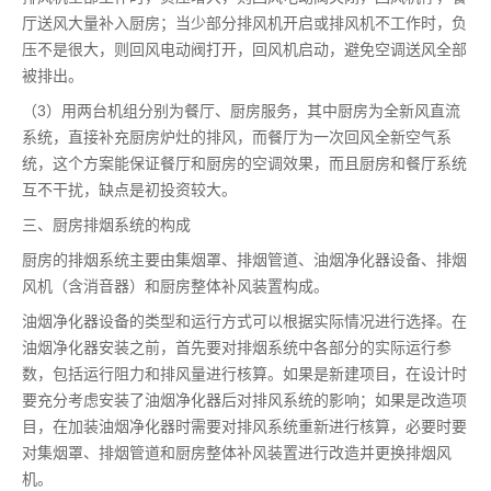
厅送风大量补入厨房；当少部分排风机开启或排风机不工作时，负
压不是很大，则回风电动阀打开，回风机启动，避免空调送风全部
被排出。
（3）用两台机组分别为餐厅、厨房服务，其中厨房为全新风直流
系统，直接补充厨房炉灶的排风，而餐厅为一次回风全新空气系
统，这个方案能保证餐厅和厨房的空调效果，而且厨房和餐厅系统
互不干扰，缺点是初投资较大。
三、厨房排烟系统的构成
厨房的排烟系统主要由集烟罩、排烟管道、油烟净化器设备、排烟
风机（含消音器）和厨房整体补风装置构成。
油烟净化器设备的类型和运行方式可以根据实际情况进行选择。在
油烟净化器安装之前，首先要对排烟系统中各部分的实际运行参
数，包括运行阻力和排风量进行核算。如果是新建项目，在设计时
要充分考虑安装了油烟净化器后对排风系统的影响；如果是改造项
目，在加装油烟净化器时需要对排风系统重新进行核算，必要时要
对集烟罩、排烟管道和厨房整体补风装置进行改造并更换排烟风
机。