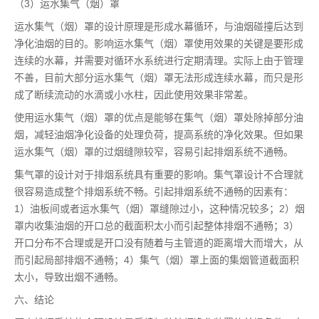
（3）运水集气（烟）罩
运水集气（烟）罩的设计原理是形成水幕循环，与油烟碰撞后达到
净化油烟的目的。影响运水集气（烟）罩使用效果的关键是要形成
连续的水幕，并需要对循环水系统进行定期清理。实际上由于管理
不善，目前大部分运水集气（烟）罩无法形成连续水幕，而只是形
成了断续流动的水滴或小水柱，因此使用效果非常差。
使用运水集气（烟）罩的优点是能够在集气（烟）罩处除掉部分油
烟，减轻油烟净化设备的处理负荷，提高系统的净化效果。但如果
运水集气（烟）罩的过烟缝隙较窄，容易引起排烟系统不通畅。
集气罩的设计对于排烟系统具有重要的影响。集气罩设计不合理就
很容易造成整个排烟系统不畅。引起排烟系统不通畅的因素有：
1）油板间或者运水集气（烟）罩缝隙过小，这种情况较多；2）烟
罩内收集油烟的开口总的截面积太小而引起整体排烟不通畅；3）
开口分布不合理或是开口没有随着与主管道的距离增大而增大，从
而引起局部排烟不通畅；4）集气（烟）罩上面的集烟管道截面积
太小，导致出烟不通畅。
六、结论