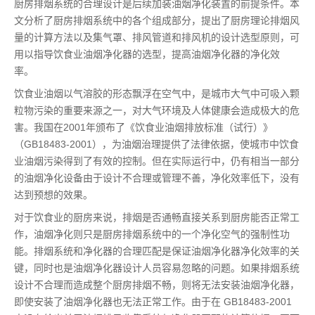
厨房排烟系统的合理设计是后续加装油烟净化装置的前提条件。本
文分析了厨房排烟系统中的各个组成部分，提出了厨房理论排烟风
量的计算方法以及集气罩、排风管道和排风机的设计选型原则，可
用以指导饮食业油烟净化器的选型，提高油烟净化器的净化效
率。
饮食业油烟以气溶胶的形态飘浮在空气中，是城市大气中可吸入颗
粒物污染的重要来源之一，对大气环境及人体健康会造成极大的危
害。我国在2001年颁布了《饮食业油烟排放标准（试行）》
（GB18483-2001），为油烟治理提供了法律依据，使城市中饮食
业油烟污染得到了有效的控制。但在实际运行中，仍有相当一部分
的油烟净化设备由于设计不合理或管理不善，净化效率低下，没有
达到预想的效果。
对于饮食业的厨房来说，排烟是否通畅直接关系到厨房能否正常工
作，油烟净化则只是厨房排烟系统中的一个净化空气的强制性功
能。排烟系统和净化器的合理匹配是保证油烟净化器净化效率的关
键，同时也是油烟净化器设计人员容易忽略的问题。如果排烟系统
设计不合理而造成整个厨房排烟不畅，则将无法安装油烟净化器，
即使安装了油烟净化器也无法正常工作。由于在 GB18483-2001