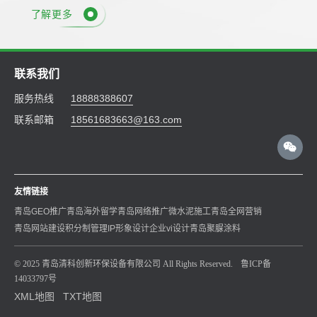
了解更多
联系我们
服务热线
18888388607
联系邮箱
18561683663@163.com
友情链接
青岛GEO推广
青岛海外留学
青岛网络推广
微水泥施工
青岛全网营销
青岛网站建设
积分制管理
IP形象设计
企业vi设计
青岛聚脲涂料
© 2025 青岛清科创新环保设备有限公司 All Rights Reserved.
鲁ICP备
14033797号
XML地图
TXT地图