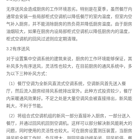
无序送风会造成厨房的工作环境恶劣。特别是在夏季，虽然餐厅内
通常会安装一些局部柜式空调机以降低餐厅的室内温度，但室内空
气补入厨房，并不能消除厨房的热负荷并降低厨房温度。由于厨房
油烟较大，如果在厨房内设局部柜式空调机以降低厨房内的温度，
柜式空调机的回风过滤则应定期清理。
3.2有序送风
对于设置集中空调系统的建筑来说，厨房的工作环境能够保证，其
补风多为有序送风，灵活性也较大，在目前厨房的通风系统中，多
为以下三种补风方式：
（1）餐厅空调为全新风直流式空调系统，空调新风首先送入餐
厅，然后流入厨房经排风系统排出室外。此种方式投资较少，餐厅
内采暖通风效果好。不足之处是大量空调风会被直接排出，新风能
耗大，不利于节能。
（2）将组合式空调机组的新风一部分直接补入厨房，一部分送入
餐厅，并通过回风机回到空调机。这样可以部分解决新风能耗大的
问题，同时使用的灵活性也较大。可在厨房设置测压装置，当厨房
排风机全部工作时，负压增大，则回风电动阀关闭，回风机停，餐