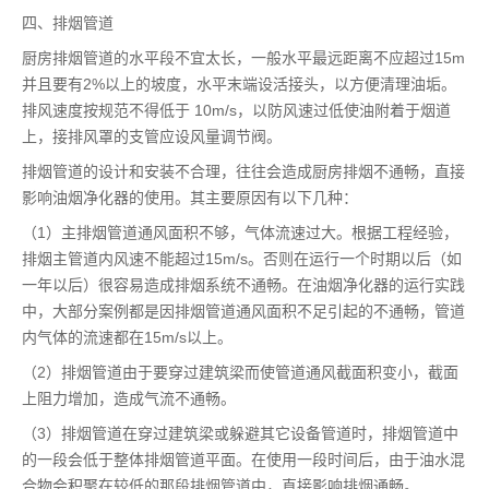
四、排烟管道
厨房排烟管道的水平段不宜太长，一般水平最远距离不应超过15m
并且要有2%以上的坡度，水平末端设活接头，以方便清理油垢。
排风速度按规范不得低于 10m/s，以防风速过低使油附着于烟道
上，接排风罩的支管应设风量调节阀。
排烟管道的设计和安装不合理，往往会造成厨房排烟不通畅，直接
影响油烟净化器的使用。其主要原因有以下几种：
（1）主排烟管道通风面积不够，气体流速过大。根据工程经验，
排烟主管道内风速不能超过15m/s。否则在运行一个时期以后（如
一年以后）很容易造成排烟系统不通畅。在油烟净化器的运行实践
中，大部分案例都是因排烟管道通风面积不足引起的不通畅，管道
内气体的流速都在15m/s以上。
（2）排烟管道由于要穿过建筑梁而使管道通风截面积变小，截面
上阻力增加，造成气流不通畅。
（3）排烟管道在穿过建筑梁或躲避其它设备管道时，排烟管道中
的一段会低于整体排烟管道平面。在使用一段时间后，由于油水混
合物会积聚在较低的那段排烟管道中，直接影响排烟通畅。