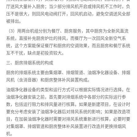
厅送风大量补入厨房；当少部分排风机开启或排风机不工作时，负
压不是很大，则回风电动阀打开，回风机启动，避免空调送风全部
被排出。
（3）用两台机组分别为餐厅、厨房服务，其中厨房为全新风直流
系统，直接补充厨房炉灶的排风，而餐厅为一次回风全新空气系
统，这个方案能保证餐厅和厨房的空调效果，而且厨房和餐厅系统
互不干扰，缺点是初投资较大。
三、厨房排烟系统的构成
厨房的排烟系统主要由集烟罩、排烟管道、油烟净化器设备、排烟
风机（含消音器）和厨房整体补风装置构成。
油烟净化器设备的类型和运行方式可以根据实际情况进行选择。在
油烟净化器安装之前，首先要对排烟系统中各部分的实际运行参
数，包括运行阻力和排风量进行核算。如果是新建项目，在设计时
要充分考虑安装了油烟净化器后对排风系统的影响；如果是改造项
目，在加装油烟净化器时需要对排风系统重新进行核算，必要时要
对集烟罩、排烟管道和厨房整体补风装置进行改造并更换排烟风
机。