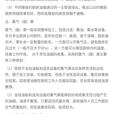
（4）不同楼层的厨房油烟通过同一主管道排出，离出口近的楼层
厨房排烟效果较好，而较低楼层的厨房排烟不通畅。
五、集气（烟）罩
集气（烟）罩一般采用整体加工，包括过滤、集油、集水等设备，
多为专业厨房公司制作。其外形应统一、美观、易于清理，厨房通
风中，需补充一定数量的新风，一方面可以平衡气压，避免厨房负
压过大（一般不应大于5Pa），另一方面可以降低厨房内的温度，
改善工作环境。 对于烹饪油烟的收集，采用的集气（烟）罩主要
有三种类别：
（1）简易不含挡油板和送风设备的集气罩适合各种灵活机动场
所，便于加工安装，价格便宜。但由于没有送风设备，集风效果相
对较差，容易使油烟在厨房工作人员面前回旋，并且容易造成油滴
散落。
（2）含挡油板和送风设备的集气罩能够较好地收集烹饪过程产生
的油烟，油滴不散落，只要送风风量合理，厨房操作人员工作面的
空气质量就好。但安装要求较高，投资较大。