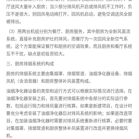
厅送风大量补入厨房；当少部分排风机开启或排风机不工作时，负
压不是很大，则回风电动阀打开，回风机启动，避免空调送风全部
被排出。
（3）用两台机组分别为餐厅、厨房服务，其中厨房为全新风直流
系统，直接补充厨房炉灶的排风，而餐厅为一次回风全新空气系
统，这个方案能保证餐厅和厨房的空调效果，而且厨房和餐厅系统
互不干扰，缺点是初投资较大。
三、厨房排烟系统的构成
厨房的排烟系统主要由集烟罩、排烟管道、油烟净化器设备、排烟
风机（含消音器）和厨房整体补风装置构成。
油烟净化器设备的类型和运行方式可以根据实际情况进行选择。在
油烟净化器安装之前，首先要对排烟系统中各部分的实际运行参
数，包括运行阻力和排风量进行核算。如果是新建项目，在设计时
要充分考虑安装了油烟净化器后对排风系统的影响；如果是改造项
目，在加装油烟净化器时需要对排风系统重新进行核算，必要时要
对集烟罩、排烟管道和厨房整体补风装置进行改造并更换排烟风
机。