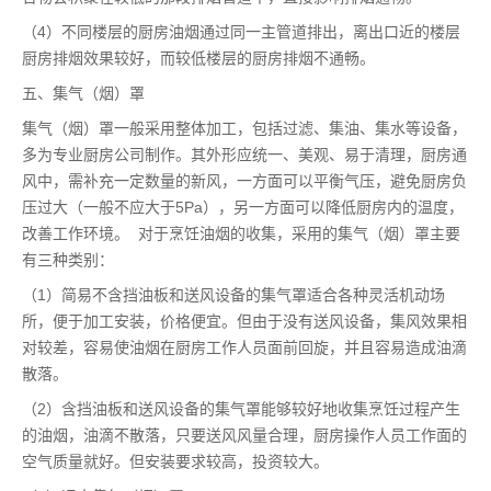
（4）不同楼层的厨房油烟通过同一主管道排出，离出口近的楼层
厨房排烟效果较好，而较低楼层的厨房排烟不通畅。
五、集气（烟）罩
集气（烟）罩一般采用整体加工，包括过滤、集油、集水等设备，
多为专业厨房公司制作。其外形应统一、美观、易于清理，厨房通
风中，需补充一定数量的新风，一方面可以平衡气压，避免厨房负
压过大（一般不应大于5Pa），另一方面可以降低厨房内的温度，
改善工作环境。 对于烹饪油烟的收集，采用的集气（烟）罩主要
有三种类别：
（1）简易不含挡油板和送风设备的集气罩适合各种灵活机动场
所，便于加工安装，价格便宜。但由于没有送风设备，集风效果相
对较差，容易使油烟在厨房工作人员面前回旋，并且容易造成油滴
散落。
（2）含挡油板和送风设备的集气罩能够较好地收集烹饪过程产生
的油烟，油滴不散落，只要送风风量合理，厨房操作人员工作面的
空气质量就好。但安装要求较高，投资较大。