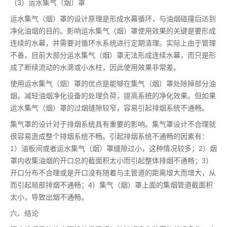
（3）运水集气（烟）罩
运水集气（烟）罩的设计原理是形成水幕循环，与油烟碰撞后达到
净化油烟的目的。影响运水集气（烟）罩使用效果的关键是要形成
连续的水幕，并需要对循环水系统进行定期清理。实际上由于管理
不善，目前大部分运水集气（烟）罩无法形成连续水幕，而只是形
成了断续流动的水滴或小水柱，因此使用效果非常差。
使用运水集气（烟）罩的优点是能够在集气（烟）罩处除掉部分油
烟，减轻油烟净化设备的处理负荷，提高系统的净化效果。但如果
运水集气（烟）罩的过烟缝隙较窄，容易引起排烟系统不通畅。
集气罩的设计对于排烟系统具有重要的影响。集气罩设计不合理就
很容易造成整个排烟系统不畅。引起排烟系统不通畅的因素有：
1）油板间或者运水集气（烟）罩缝隙过小，这种情况较多；2）烟
罩内收集油烟的开口总的截面积太小而引起整体排烟不通畅；3）
开口分布不合理或是开口没有随着与主管道的距离增大而增大，从
而引起局部排烟不通畅；4）集气（烟）罩上面的集烟管道截面积
太小，导致出烟不通畅。
六、结论