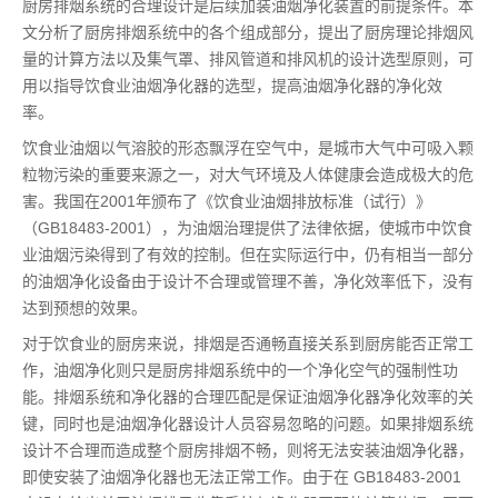
厨房排烟系统的合理设计是后续加装油烟净化装置的前提条件。本
文分析了厨房排烟系统中的各个组成部分，提出了厨房理论排烟风
量的计算方法以及集气罩、排风管道和排风机的设计选型原则，可
用以指导饮食业油烟净化器的选型，提高油烟净化器的净化效
率。
饮食业油烟以气溶胶的形态飘浮在空气中，是城市大气中可吸入颗
粒物污染的重要来源之一，对大气环境及人体健康会造成极大的危
害。我国在2001年颁布了《饮食业油烟排放标准（试行）》
（GB18483-2001），为油烟治理提供了法律依据，使城市中饮食
业油烟污染得到了有效的控制。但在实际运行中，仍有相当一部分
的油烟净化设备由于设计不合理或管理不善，净化效率低下，没有
达到预想的效果。
对于饮食业的厨房来说，排烟是否通畅直接关系到厨房能否正常工
作，油烟净化则只是厨房排烟系统中的一个净化空气的强制性功
能。排烟系统和净化器的合理匹配是保证油烟净化器净化效率的关
键，同时也是油烟净化器设计人员容易忽略的问题。如果排烟系统
设计不合理而造成整个厨房排烟不畅，则将无法安装油烟净化器，
即使安装了油烟净化器也无法正常工作。由于在 GB18483-2001