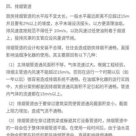
四、排烟管道
厨房排烟管道的水平段不宜太长，一般水平最远距离不应超过15m
并且要有2%以上的坡度，水平末端设活接头，以方便清理油垢。
排风速度按规范不得低于 10m/s，以防风速过低使油附着于烟道
上，接排风罩的支管应设风量调节阀。
排烟管道的设计和安装不合理，往往会造成厨房排烟不通畅，直接
影响油烟净化器的使用。其主要原因有以下几种：
（1）主排烟管道通风面积不够，气体流速过大。根据工程经验，
排烟主管道内风速不能超过15m/s。否则在运行一个时期以后（如
一年以后）很容易造成排烟系统不通畅。在油烟净化器的运行实践
中，大部分案例都是因排烟管道通风面积不足引起的不通畅，管道
内气体的流速都在15m/s以上。
（2）排烟管道由于要穿过建筑梁而使管道通风截面积变小，截面
上阻力增加，造成气流不通畅。
（3）排烟管道在穿过建筑梁或躲避其它设备管道时，排烟管道中
的一段会低于整体排烟管道平面。在使用一段时间后，由于油水混
合物会积聚在较低的那段排烟管道中，直接影响排烟通畅。