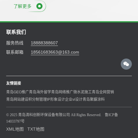
了解更多
联系我们
服务热线
18888388607
联系邮箱
18561683663@163.com
友情链接
青岛GEO推广
青岛海外留学
青岛网络推广
微水泥施工
青岛全网营销
青岛网站建设
积分制管理
IP形象设计
企业vi设计
青岛聚脲涂料
© 2025 青岛清科创新环保设备有限公司 All Rights Reserved.
鲁ICP备
14033797号
XML地图
TXT地图