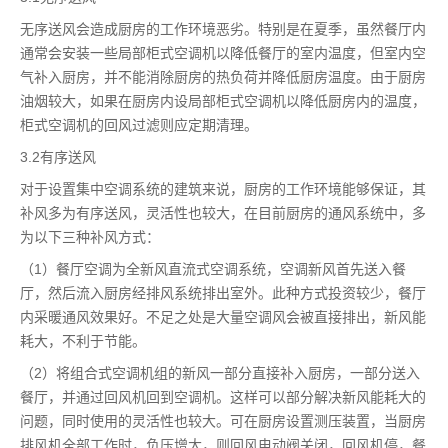
无序送风会造成厨房的工作环境恶劣。特别是在夏季，虽然餐厅内
通常会安装一些局部柜式空调机以降低餐厅的室内温度，但室内空
气补入厨房，并不能消除厨房的热负荷并降低厨房温度。由于厨房
油烟较大，如果在厨房内设局部柜式空调机以降低厨房内的温度，
柜式空调机的回风过滤则应定期清理。
3.2有序送风
对于设置集中空调系统的建筑来说，厨房的工作环境能够保证，其
补风多为有序送风，灵活性也较大，在目前厨房的通风系统中，多
为以下三种补风方式：
（1）餐厅空调为全新风直流式空调系统，空调新风首先送入餐
厅，然后流入厨房经排风系统排出室外。此种方式投资较少，餐厅
内采暖通风效果好。不足之处是大量空调风会被直接排出，新风能
耗大，不利于节能。
（2）将组合式空调机组的新风一部分直接补入厨房，一部分送入
餐厅，并通过回风机回到空调机。这样可以部分解决新风能耗大的
问题，同时使用的灵活性也较大。可在厨房设置测压装置，当厨房
排风机全部工作时，负压增大，则回风电动阀关闭，回风机停，餐