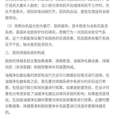
厅送风大量补入厨房；当少部分排风机开启或排风机不工作时，负
压不是很大，则回风电动阀打开，回风机启动，避免空调送风全部
被排出。
（3）用两台机组分别为餐厅、厨房服务，其中厨房为全新风直流
系统，直接补充厨房炉灶的排风，而餐厅为一次回风全新空气系
统，这个方案能保证餐厅和厨房的空调效果，而且厨房和餐厅系统
互不干扰，缺点是初投资较大。
三、厨房排烟系统的构成
厨房的排烟系统主要由集烟罩、排烟管道、油烟净化器设备、排烟
风机（含消音器）和厨房整体补风装置构成。
油烟净化器设备的类型和运行方式可以根据实际情况进行选择。在
油烟净化器安装之前，首先要对排烟系统中各部分的实际运行参
数，包括运行阻力和排风量进行核算。如果是新建项目，在设计时
要充分考虑安装了油烟净化器后对排风系统的影响；如果是改造项
目，在加装油烟净化器时需要对排风系统重新进行核算，必要时要
对集烟罩、排烟管道和厨房整体补风装置进行改造并更换排烟风
机。