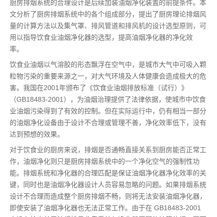
厨房排烟系统的合理设计是后续加装油烟净化装置的前提条件。本
文分析了厨房排烟系统中的各个组成部分，提出了厨房理论排烟风
量的计算方法以及集气罩、排风管道和排风机的设计选型原则，可
用以指导饮食业油烟净化器的选型，提高油烟净化器的净化效
率。
饮食业油烟以气溶胶的形态飘浮在空气中，是城市大气中可吸入颗
粒物污染的重要来源之一，对大气环境及人体健康会造成极大的危
害。我国在2001年颁布了《饮食业油烟排放标准（试行）》
（GB18483-2001），为油烟治理提供了法律依据，使城市中饮食
业油烟污染得到了有效的控制。但在实际运行中，仍有相当一部分
的油烟净化设备由于设计不合理或管理不善，净化效率低下，没有
达到预想的效果。
对于饮食业的厨房来说，排烟是否通畅直接关系到厨房能否正常工
作，油烟净化则只是厨房排烟系统中的一个净化空气的强制性功
能。排烟系统和净化器的合理匹配是保证油烟净化器净化效率的关
键，同时也是油烟净化器设计人员容易忽略的问题。如果排烟系统
设计不合理而造成整个厨房排烟不畅，则将无法安装油烟净化器，
即使安装了油烟净化器也无法正常工作。由于在 GB18483-2001