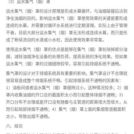
（3）运水集气（烟）罩
运水集气（烟）罩的设计原理是形成水幕循环，与油烟碰撞后达到
净化油烟的目的。影响运水集气（烟）罩使用效果的关键是要形成
连续的水幕，并需要对循环水系统进行定期清理。实际上由于管理
不善，目前大部分运水集气（烟）罩无法形成连续水幕，而只是形
成了断续流动的水滴或小水柱，因此使用效果非常差。
使用运水集气（烟）罩的优点是能够在集气（烟）罩处除掉部分油
烟，减轻油烟净化设备的处理负荷，提高系统的净化效果。但如果
运水集气（烟）罩的过烟缝隙较窄，容易引起排烟系统不通畅。
集气罩的设计对于排烟系统具有重要的影响。集气罩设计不合理就
很容易造成整个排烟系统不畅。引起排烟系统不通畅的因素有：
1）油板间或者运水集气（烟）罩缝隙过小，这种情况较多；2）烟
罩内收集油烟的开口总的截面积太小而引起整体排烟不通畅；3）
开口分布不合理或是开口没有随着与主管道的距离增大而增大，从
而引起局部排烟不通畅；4）集气（烟）罩上面的集烟管道截面积
太小，导致出烟不通畅。
六、结论