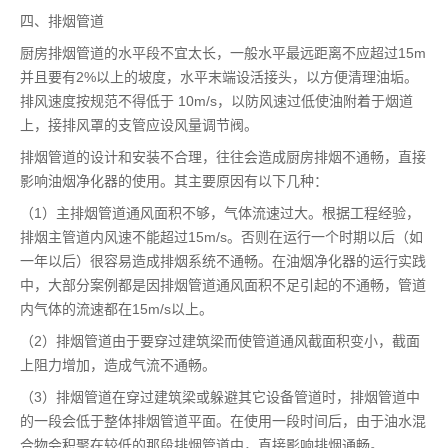
四、排烟管道
厨房排烟管道的水平段不宜太长，一般水平最远距离不应超过15m
并且要有2%以上的坡度，水平末端设活接头，以方便清理油垢。
排风速度按规范不得低于 10m/s，以防风速过低使油附着于烟道
上，接排风罩的支管应设风量调节阀。
排烟管道的设计和安装不合理，往往会造成厨房排烟不通畅，直接
影响油烟净化器的使用。其主要原因有以下几种：
（1）主排烟管道通风面积不够，气体流速过大。根据工程经验，
排烟主管道内风速不能超过15m/s。否则在运行一个时期以后（如
一年以后）很容易造成排烟系统不通畅。在油烟净化器的运行实践
中，大部分案例都是因排烟管道通风面积不足引起的不通畅，管道
内气体的流速都在15m/s以上。
（2）排烟管道由于要穿过建筑梁而使管道通风截面积变小，截面
上阻力增加，造成气流不通畅。
（3）排烟管道在穿过建筑梁或躲避其它设备管道时，排烟管道中
的一段会低于整体排烟管道平面。在使用一段时间后，由于油水混
合物会积聚在较低的那段排烟管道中，直接影响排烟通畅。