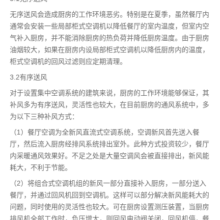
无序送风会造成厨房的工作环境恶劣。特别是在夏季，虽然餐厅内
通常会安装一些局部柜式空调机以降低餐厅的室内温度，但室内空
气补入厨房，并不能消除厨房的热负荷并降低厨房温度。由于厨房
油烟较大，如果在厨房内设局部柜式空调机以降低厨房内的温度，
柜式空调机的回风过滤则应定期清理。
3.2有序送风
对于设置集中空调系统的建筑来说，厨房的工作环境能够保证，其
补风多为有序送风，灵活性也较大，在目前厨房的通风系统中，多
为以下三种补风方式：
（1）餐厅空调为全新风直流式空调系统，空调新风首先送入餐
厅，然后流入厨房经排风系统排出室外。此种方式投资较少，餐厅
内采暖通风效果好。不足之处是大量空调风会被直接排出，新风能
耗大，不利于节能。
（2）将组合式空调机组的新风一部分直接补入厨房，一部分送入
餐厅，并通过回风机回到空调机。这样可以部分解决新风能耗大的
问题，同时使用的灵活性也较大。可在厨房设置测压装置，当厨房
排风机全部工作时，负压增大，则回风电动阀关闭，回风机停，餐