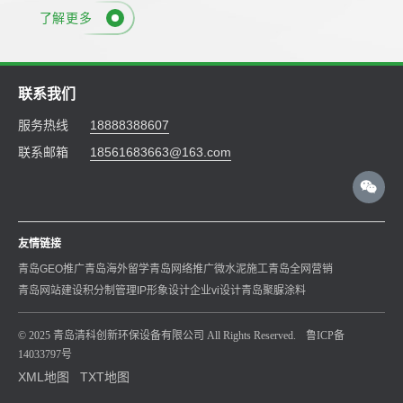
了解更多
联系我们
服务热线
18888388607
联系邮箱
18561683663@163.com
友情链接
青岛GEO推广
青岛海外留学
青岛网络推广
微水泥施工
青岛全网营销
青岛网站建设
积分制管理
IP形象设计
企业vi设计
青岛聚脲涂料
© 2025 青岛清科创新环保设备有限公司 All Rights Reserved.
鲁ICP备
14033797号
XML地图
TXT地图