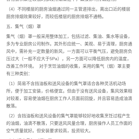
（4）不同楼层的厨房油烟通过同一主管道排出，离出口近的楼层
厨房排烟效果较好，而较低楼层的厨房排烟不通畅。
五、集气（烟）罩
集气（烟）罩一般采用整体加工，包括过滤、集油、集水等设备，
多为专业厨房公司制作。其外形应统一、美观、易于清理，厨房通
风中，需补充一定数量的新风，一方面可以平衡气压，避免厨房负
压过大（一般不应大于5Pa），另一方面可以降低厨房内的温度，
改善工作环境。 对于烹饪油烟的收集，采用的集气（烟）罩主要
有三种类别：
（1）简易不含挡油板和送风设备的集气罩适合各种灵活机动场
所，便于加工安装，价格便宜。但由于没有送风设备，集风效果相
对较差，容易使油烟在厨房工作人员面前回旋，并且容易造成油滴
散落。
（2）含挡油板和送风设备的集气罩能够较好地收集烹饪过程产生
的油烟，油滴不散落，只要送风风量合理，厨房操作人员工作面的
空气质量就好。但安装要求较高，投资较大。